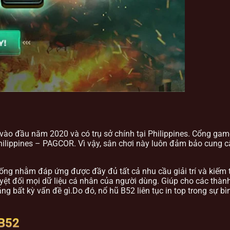
 vào đầu năm 2020 và có trụ sở chính tại Philippines. Cổng ga
ủ Philippines – PAGCOR. Vì vậy, sân chơi này luôn đảm bảo cung
ng nhằm đáp ứng được đầy đủ tất cả nhu cầu giải trí và kiếm t
ệt đối mọi dữ liệu cá nhân của người dùng. Giúp cho các thành
ắng bất kỳ vấn đề gì.Do đó, nổ hũ B52 liên tục in top trong sự bì
 B52