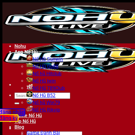
Bỏ
qua
nội
dung
Nohu
App Nổ Hũ
Nổ Hũ Sunwin
Nổ Hũ Go88
Nổ hũ Hitclub
Nổ Hũ Iwin
Nổ Hũ 789Club
Nổ Hũ B52
Nổ hũ Win79
Nổ Hũ Rikvip
đăng nhập
Game Nổ Hũ
đăng ký
Tip Nổ Hũ
Blog
Game Đánh Bài