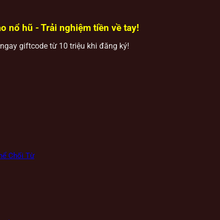
o nổ hũ - Trải nghiệm tiền về tay!
ngay giftcode từ 10 triệu khi đăng ký!
hể Chối Từ