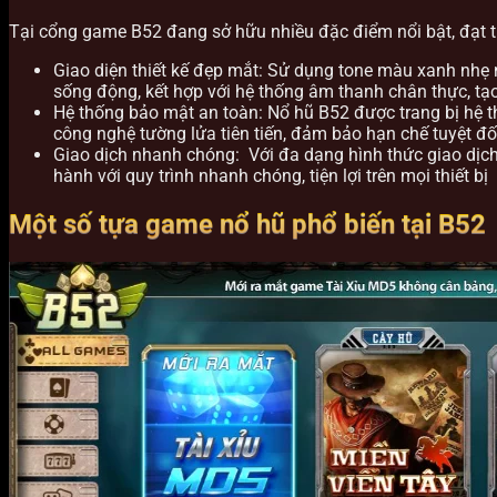
Tại cổng game B52 đang sở hữu nhiều đặc điểm nổi bật, đạt tiê
Giao diện thiết kế đẹp mắt: Sử dụng tone màu xanh nhẹ n
sống động, kết hợp với hệ thống âm thanh chân thực, tạo
Hệ thống bảo mật an toàn: Nổ hũ B52 được trang bị hệ t
công nghệ tường lửa tiên tiến, đảm bảo hạn chế tuyệt đ
Giao dịch nhanh chóng: Với đa dạng hình thức giao dịch 
hành với quy trình nhanh chóng, tiện lợi trên mọi thiết 
Một số tựa game nổ hũ phổ biến tại B52