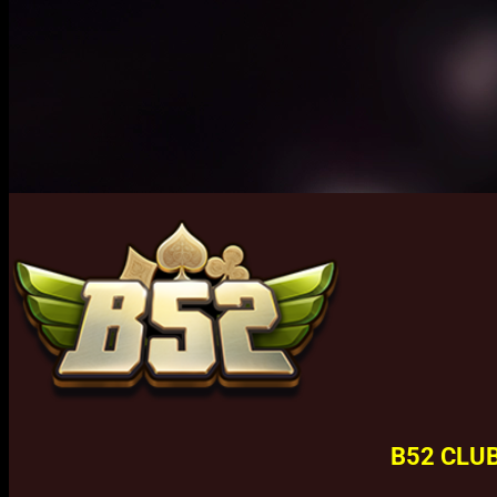
B52 CLU