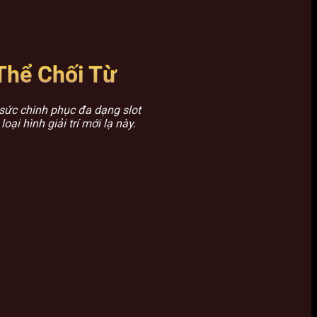
Thể Chối Từ
sức chinh phục đa dạng slot
ại hình giải trí mới lạ này.