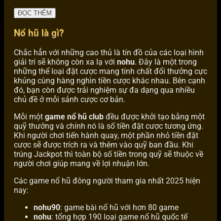
Game Bài Nổ Hũ Đổi Thưởng