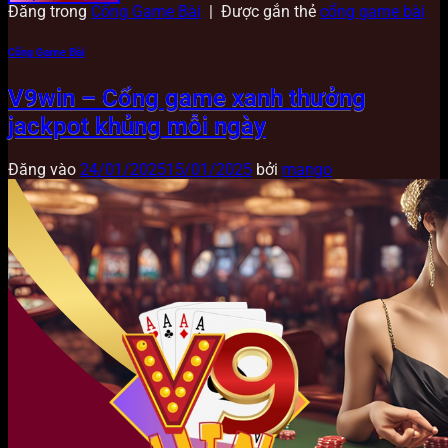
Đăng trong
Cổng Game Bài
|
Được gắn thẻ
cổng game bài
Cổng Game Bài
V9win – Cổng game xanh thưởng
jackpot khủng mỗi ngày
Đăng vào
24/01/2025
15/01/2025
bởi
mango