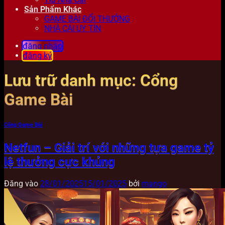
Sản Phẩm Khác
GAME BÀI ĐỔI THƯỞNG
NHÀ CÁI UY TÍN
đăng nhập
đăng ký
Lưu trữ danh mục:
Cổng
Game Bài
Cổng Game Bài
Netfun – Giải trí với những tựa game tỷ
lệ thưởng cực khủng
Đăng vào
28/01/2025
15/01/2025
bởi
mango