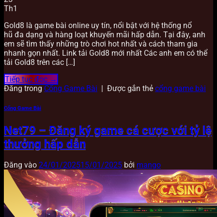
Th1
Gold8 là game bài online uy tín, nổi bật với hệ thống nổ
hũ đa dạng và hàng loạt khuyến mãi hấp dẫn. Tại đây, anh
em sẽ tìm thấy những trò chơi hot nhất và cách tham gia
nhanh gọn nhất. Link tải Gold8 mới nhất Các anh em có thể
tải Gold8 trên các […]
Tiếp tục đọc
→
Đăng trong
Cổng Game Bài
|
Được gắn thẻ
cổng game bài
Cổng Game Bài
Net79 – Đăng ký game cá cược với tỷ lệ
thưởng hấp dẫn
Đăng vào
24/01/2025
15/01/2025
bởi
mango