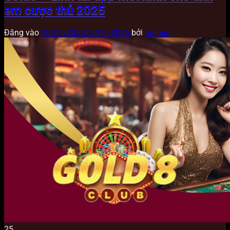
em cược thủ 2025
Đăng vào
25/01/2025
15/01/2025
bởi
mango
25