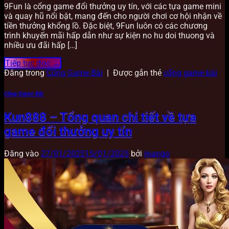
9Fun là cổng game đổi thưởng uy tín, với các tựa game mini
và quay hũ nổi bật, mang đến cho người chơi cơ hội nhận về
tiền thưởng khổng lồ. Đặc biệt, 9Fun luôn có các chương
trình khuyến mãi hấp dẫn như sự kiện no hu doi thuong và
nhiều ưu đãi hấp […]
Tiếp tục đọc
→
Đăng trong
Cổng Game Bài
|
Được gắn thẻ
cổng game bài
Cổng Game Bài
Kun888 – Tổng quan chi tiết về tựa
game đổi thưởng uy tín
Đăng vào
27/01/2025
15/01/2025
bởi
mango