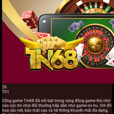
26
Th1
Cổng game Tin68 đã nổi bật trong cộng đồng game thủ nhờ
vào các trò chơi đổi thưởng hấp dẫn như game no hu. Với đồ
họa sắc nét, bảo mật cao và hệ thống khuyến mãi đa dạng,