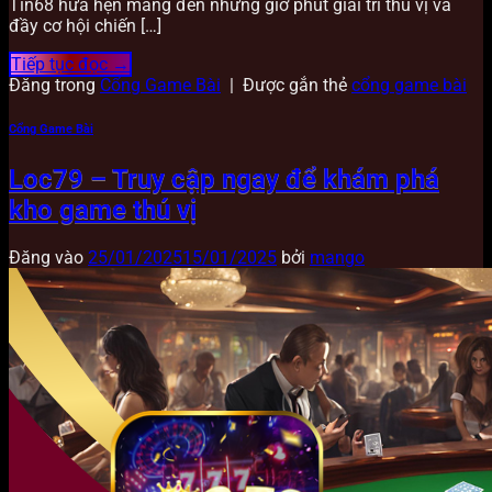
Tin68 hứa hẹn mang đến những giờ phút giải trí thú vị và
đầy cơ hội chiến […]
Tiếp tục đọc
→
Đăng trong
Cổng Game Bài
|
Được gắn thẻ
cổng game bài
Cổng Game Bài
Loc79 – Truy cập ngay để khám phá
kho game thú vị
Đăng vào
25/01/2025
15/01/2025
bởi
mango