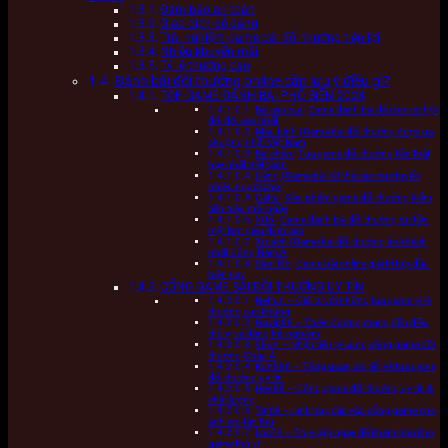
Đảm bảo an toàn
Giao dịch dễ dàng
Trải nghiệm game bài đổi thưởng tiện lợi
Nhiều khuyến mãi
Tỷ lệ thưởng cao
Đánh bài đổi thưởng online cần lưu ý điều gì?
TOP GAME ĐÁNH BÀI PHỔ BIẾN 2024
Bài cào rùa | Game đánh bài dễ chơi cơ hội
đổi đời cao nhất
Mậu binh | Game bài đổi thưởng được ưa
chuộng nhất Việt Nam
Bài chắn | Tựa game đổi thưởng tiền thật
hay nhất Việt Nam
Liêng | Game bài rút thẻ cào trực tuyến
nhiều người chơi
Catte | Siêu phẩm game đổi thưởng kiếm
tiền triệu mỗi ngày
Xì tố | Game đánh bài đổi thưởng rút tiền
mặt làm giàu đỉnh cao
Xì dách | Game bài đổi thưởng ăn khách
nhất Đông Nam Á
Sâm lốc | Game bài online giải trí top đầu
hiện nay
CỔNG GAME BÀI ĐỔI THƯỞNG UY TÍN
Netfun – Giải trí với những tựa game tỷ lệ
thưởng cực khủng
Huvip88 – Thiên đường mang đến điều
thú vị và đáng trải nghiệm
9Fun – Nhận tiền tỷ cùng cổng game đổi
thưởng Châu Á
Kun888 – Tổng quan chi tiết về tựa game
đổi thưởng uy tín
Hen88 – Cổng game đổi thưởng uy tín &
chất lượng
Tin68 – Link truy cập vào cổng game cho
anh em tân thủ
Loc79 – Truy cập ngay để khám phá kho
game thú vị