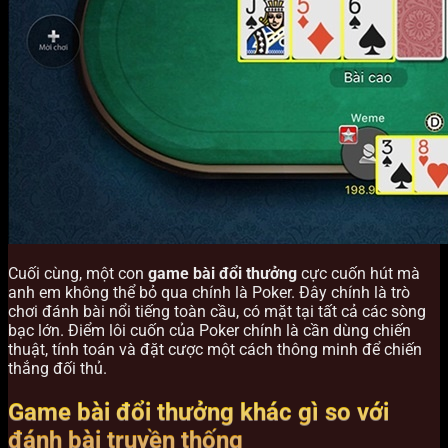
Cuối cùng, một con
game bài đổi thưởng
cực cuốn hút mà
anh em không thể bỏ qua chính là Poker. Đây chính là trò
chơi đánh bài nổi tiếng toàn cầu, có mặt tại tất cả các sòng
bạc lớn. Điểm lôi cuốn của Poker chính là cần dùng chiến
thuật, tính toán và đặt cược một cách thông minh để chiến
thắng đối thủ.
Game bài đổi thưởng khác gì so với
đánh bài truyền thống