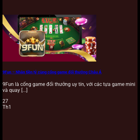
9Fun – Nhận tiền tỷ cùng cổng game đổi thưởng Châu Á
9Fun là cổng game đổi thưởng uy tín, với các tựa game mini
và quay [...]
27
Th1