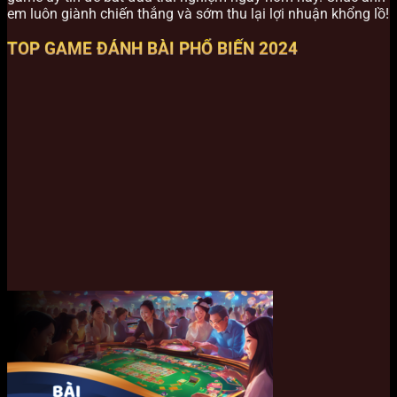
em luôn giành chiến thắng và sớm thu lại lợi nhuận khổng lồ!
TOP GAME ĐÁNH BÀI PHỔ BIẾN 2024