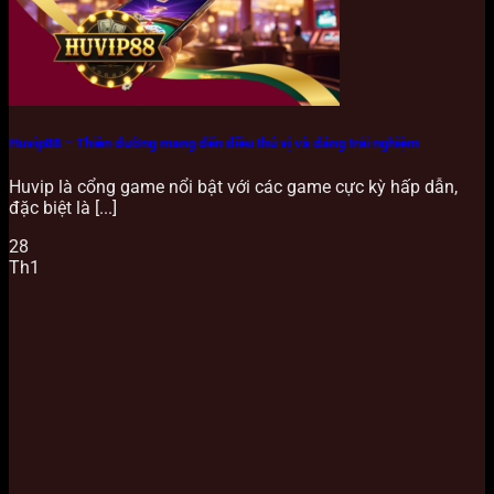
Huvip88 – Thiên đường mang đến điều thú vị và đáng trải nghiệm
Huvip là cổng game nổi bật với các game cực kỳ hấp dẫn,
đặc biệt là [...]
28
Th1