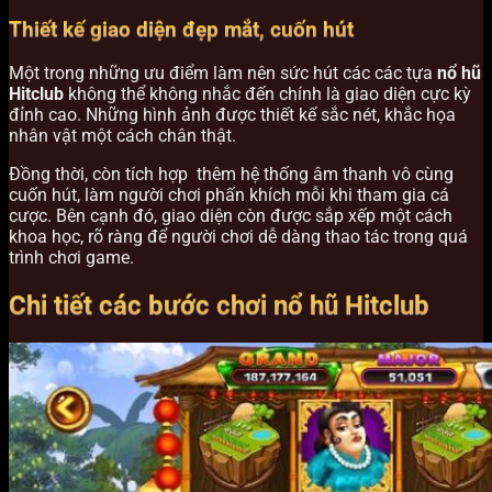
Thiết kế giao diện đẹp mắt, cuốn hút
Một trong những ưu điểm làm nên sức hút các các tựa
nổ hũ
Hitclub
không thể không nhắc đến chính là giao diện cực kỳ
đỉnh cao. Những hình ảnh được thiết kế sắc nét, khắc họa
nhân vật một cách chân thật.
Đồng thời, còn tích hợp thêm hệ thống âm thanh vô cùng
cuốn hút, làm người chơi phấn khích mỗi khi tham gia cá
cược. Bên cạnh đó, giao diện còn được sắp xếp một cách
khoa học, rõ ràng để người chơi dễ dàng thao tác trong quá
trình chơi game.
Chi tiết các bước chơi nổ hũ Hitclub