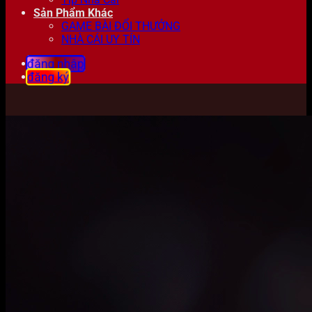
Sản Phẩm Khác
GAME BÀI ĐỔI THƯỞNG
NHÀ CÁI UY TÍN
đăng nhập
đăng ký