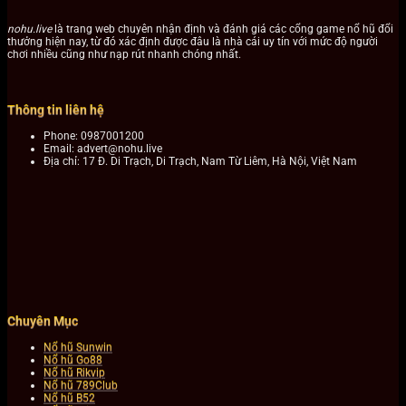
nohu.live
là trang web chuyên nhận định và đánh giá các cổng game nổ hũ đổi
thưởng hiện nay, từ đó xác định được đâu là nhà cái uy tín với mức độ người
chơi nhiều cũng như nạp rút nhanh chóng nhất.
Thông tin liên hệ
Phone: 0987001200
Email:
advert@nohu.live
Địa chỉ:
17 Đ. Di Trạch, Di Trạch, Nam Từ Liêm, Hà Nội, Việt Nam
Chuyên Mục
Nổ hũ Sunwin
Nổ hũ Go88
Nổ hũ Rikvip
Nổ hũ 789Club
Nổ hũ B52