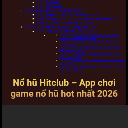
Thần Tài
The Wither
Nổ hũ Hitclub có gì đặc biệt?
Công khai lịch sử, kết quả công bằng
Có tính năng hướng dẫn chi tiết cho người chơi
Thiết kế giao diện đẹp mắt, cuốn hút
Chi tiết các bước chơi nổ hũ Hitclub
TỔNG HỢP BÀI VIẾT VỀ HITCLUB
Cách đăng ký tài khoản nổ hũ Hitclub
thành công 100% cho newbie
Hướng dẫn tải app nổ hũ Hitclub săn
thưởng thả ga
Khuyến mãi nổ hũ Hitclub siêu hot mới
nhất cho người chơi
Hướng dẫn nạp tiền nổ hũ Hitclub từ A
đến Z cho newbie
Rút tiền nổ hũ Hitclub an toàn, siêu nhanh
cho hội viên
Liên hệ nổ hũ Hitclub – Chuyên môn, giải
đáp nhanh chóng
Nổ hũ Hitclub – App chơi
game nổ hũ hot nhất 2026