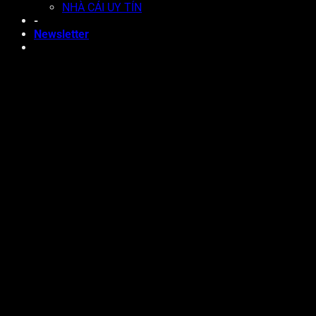
NHÀ CÁI UY TÍN
-
Newsletter