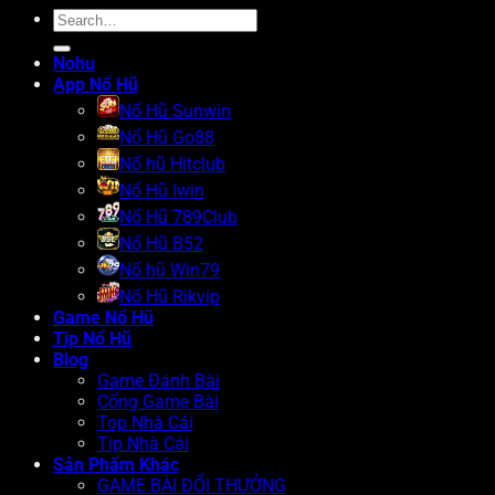
Nohu
App Nổ Hũ
Nổ Hũ Sunwin
Nổ Hũ Go88
Nổ hũ Hitclub
Nổ Hũ Iwin
Nổ Hũ 789Club
Nổ Hũ B52
Nổ hũ Win79
Nổ Hũ Rikvip
Game Nổ Hũ
Tip Nổ Hũ
Blog
Game Đánh Bài
Cổng Game Bài
Top Nhà Cái
Tip Nhà Cái
Sản Phẩm Khác
GAME BÀI ĐỔI THƯỞNG