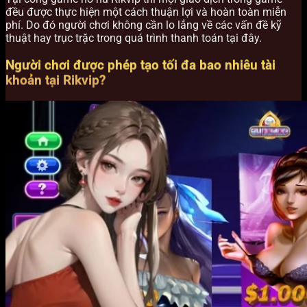
đều được thực hiện một cách thuận lợi và hoàn toàn miễn
phí. Do đó người chơi không cần lo lắng về các vấn đề kỹ
thuật hay trục trặc trong quá trình thanh toán tại đây.
Người chơi được phép tạo tối đa bao nhiêu tài
khoản tại Rikvip?