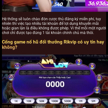
Hệ thống sẽ luôn chào đón cược thủ đăng ký miễn phí, tuy
nhiên thì việc tạo nhiều tài khoản để lợi dụng khuyến mãi
hoặc gian lận là điều không được phép. Vì thế mỗi một người
chơi chỉ được tạo đúng 1 tài khoản chính chủ mà thôi.
Cổng game nổ hũ đổi thưởng Rikvip có uy tín hay
không?