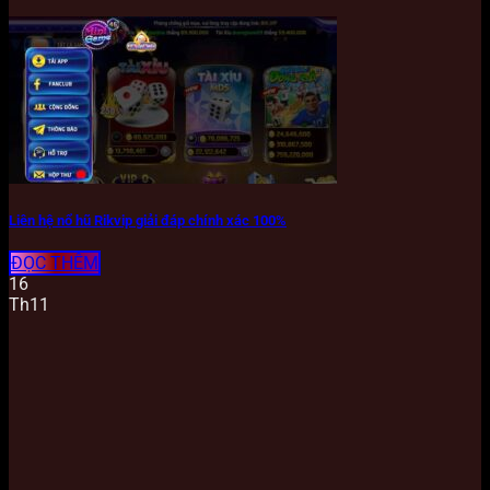
Liên hệ nổ hũ Rikvip giải đáp chính xác 100%
ĐỌC THÊM
16
Th11