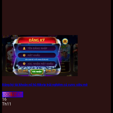
Đăng ký tài khoản nổ hũ Rikvip trải nghiệm cá cược siêu mê
ĐỌC THÊM
16
Th11