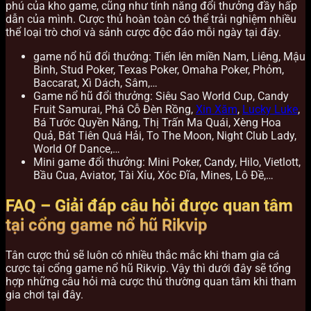
phú của kho game, cũng như tính năng đổi thưởng đầy hấp
dẫn của mình. Cược thủ hoàn toàn có thể trải nghiệm nhiều
thể loại trò chơi và sảnh cược độc đáo mỗi ngày tại đây.
game nổ hũ
đổi thưởng: Tiến lên miền Nam, Liêng, Mậu
Binh, Stud Poker, Texas Poker, Omaha Poker, Phỏm,
Baccarat, Xì Dách, Sâm,…
Game nổ hũ đổi thưởng: Siêu Sao World Cup, Candy
Fruit Samurai, Phá Cỗ Đèn Rồng,
Xin Xăm
,
Lucky Luke
,
Bá Tước Quyền Năng, Thị Trấn Ma Quái, Xèng Hoa
Quả, Bát Tiên Quá Hải, To The Moon, Night Club Lady,
World Of Dance,…
Mini game đổi thưởng: Mini Poker, Candy, Hilo, Vietlott,
Bầu Cua, Aviator, Tài Xỉu, Xóc Đĩa, Mines, Lô Đề,…
FAQ – Giải đáp câu hỏi được quan tâm
tại cổng game nổ hũ Rikvip
Tân cược thủ sẽ luôn có nhiều thắc mắc khi tham gia cá
cược tại cổng game nổ hũ
Rikvip
. Vậy thì dưới đây sẽ tổng
hợp những câu hỏi mà cược thủ thường quan tâm khi tham
gia chơi tại đây.