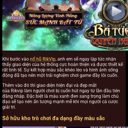
Khi bước vào
nổ hũ RikVip
, anh em sẽ ngay lập tức nhận
thấy giao diện của hệ thống cực hoàn thiện và được thiết kế
rất tinh tế. Sự kết hợp màu sắc khéo léo và hình ảnh sống
động đã tạo nên một trải nghiệm chơi game đầy lôi cuốn.
Thêm vào đó thì giao diện hiện đại và đẹp mắt
của
Rikvip
làm người chơi bị cuốn hút ngay từ lần đầu tiên
đăng nhập. Đặc biệt là màu xanh đen sang trọng làm chủ
đạo sẽ tạo nên ấn tượng mạnh mẽ khi mọi người cá cược
giải trí.
Sở hữu kho trò chơi đa dạng đầy màu sắc