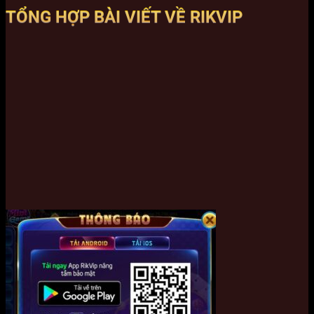
TỔNG HỢP BÀI VIẾT VỀ RIKVIP