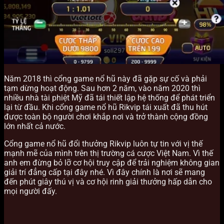
Năm 2018 thì cổng game nổ hũ này đã gặp sự cố và phải
tạm dừng hoạt động. Sau hơn 2 năm, vào năm 2020 thì
nhiều nhà tài phiệt Mỹ đã tái thiết lập hệ thống để phát triển
lại từ đầu. Khi cổng game nổ hũ
Rikvip
tái xuất đã thu hút
được toàn bộ người chơi khắp nơi và trở thành cộng đồng
lớn nhất cả nước.
Cổng game nổ hũ đổi thưởng
Rikvip
luôn tự tin với vị thế
mạnh mẽ của mình trên thị trường cá cược Việt Nam. Vì thế
anh em đừng bỏ lỡ cơ hội truy cập để trải nghiệm không gian
giải trí đẳng cấp tại đây nhé. Vì đây chính là nơi sẽ mang
đến phút giây thú vị và cơ hội rinh giải thưởng hấp dẫn cho
mọi người đấy.