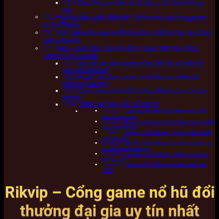
Giao dịch nạp tiền và rút tiền có độ thanh khoản
cao
Hướng dẫn cách đăng ký tài khoản tại cổng game
nổ hũ Rikvip
Giới thiệu kho game đổi thưởng chất lượng tại cổng
game Rikvip
FAQ – Giải đáp câu hỏi được quan tâm tại cổng
game nổ hũ Rikvip
Rút tiền tại cổng game nổ hũ Rik Vip có mất phí
giao dịch không?
Người chơi được phép tạo tối đa bao nhiêu tài
khoản tại Rikvip?
Cổng game nổ hũ đổi thưởng Rikvip có uy tín hay
không?
TỔNG HỢP BÀI VIẾT VỀ RIKVIP
Top khuyến mãi nổ hũ Rikvip mới nhất
cho các tay cược
Đăng ký tài khoản nổ hũ Rikvip trải nghiệm
cá cược siêu mê
Tải app nổ hũ Rikvip – Hướng dẫn chi tiết
cho tân binh
Rút tiền nổ hũ Rikvip thực hiện nhanh và
an toàn cho người mới
Nạp tiền nổ hũ Rikvip – Nhận vô vàn ưu
đãi hấp dẫn
Liên hệ nổ hũ Rikvip giải đáp chính xác
100%
Rikvip – Cổng game nổ hũ đổi
thưởng đại gia uy tín nhất