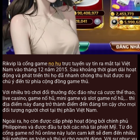
Rikvip
là cổng game
no hu
trực tuyến uy tín ra mắt tại Việt
Nam vào tháng 12 năm 2015. Sau khoảng thời gian dài hoạt
động và phát triển thì họ đã nhanh chóng thu hút được sự
chú ý đến từ phía cộng đồng game thủ.
Với nhiều trò chơi đổi thưởng độc đáo như cá cược thể thao,
live casino, game nổ hũ, mini game và slot game nổ hũ,… thì
địa điểm này đang trở thành điểm đến đáng tin cậy cho mọi
đối tượng người chơi tại thị phần Việt Nam.
Ngoài ra, họ còn được cấp phép hoạt động bởi chính phủ
Philippines và được đầu tư bởi các nhà tài phiệt Mỹ. Từ đó
cổng game nổ hũ online này luôn cam kết sẽ đem đến nhiều
trải nghiệm an toàn và thú vị cho người dùng. Với sự phục vụ