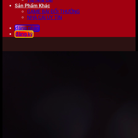
Sản Phẩm Khác
GAME BÀI ĐỔI THƯỞNG
NHÀ CÁI UY TÍN
đăng nhập
đăng ký