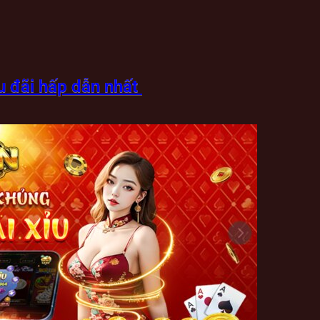
u đãi hấp dẫn nhất