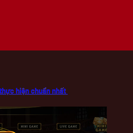
 thực hiện chuẩn nhất