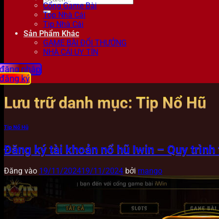
Cổng Game Bài
Top Nhà Cái
Tip Nhà Cái
Sản Phẩm Khác
GAME BÀI ĐỔI THƯỞNG
NHÀ CÁI UY TÍN
đăng nhập
đăng ký
Lưu trữ danh mục:
Tip Nổ Hũ
Tip Nổ Hũ
Đăng ký tài khoản nổ hũ Iwin – Quy trình
Đăng vào
19/11/2024
19/11/2024
bởi
mango