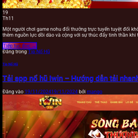
19
Th11
Một người chơi game nohu đổi thưởng trực tuyến tuyệt đối khô
thêm nguồn lực dồi dào và cộng với sự thúc đẩy tinh thần khi t
Tiếp tục đọc
→
Đăng trong
Tip Nổ Hũ
Tip Nổ Hũ
Tải app nổ hũ Iwin – Hướng dẫn tải nhan
Đăng vào
19/11/2024
19/11/2024
bởi
mango