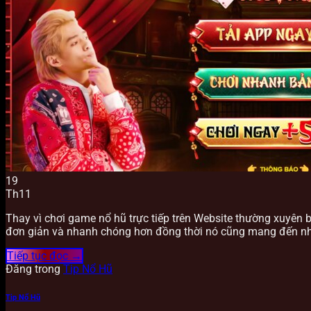
19
Th11
Thay vì chơi game nổ hũ trực tiếp trên Website thường xuyên b
đơn giản và nhanh chóng hơn đồng thời nó cũng mang đến nhi
Tiếp tục đọc
→
Đăng trong
Tip Nổ Hũ
Tip Nổ Hũ