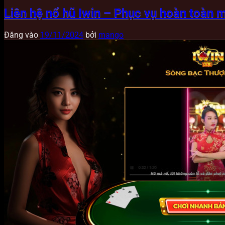
Liên hệ nổ hũ Iwin – Phục vụ hoàn toàn m
Đăng vào
19/11/2024
bởi
mango