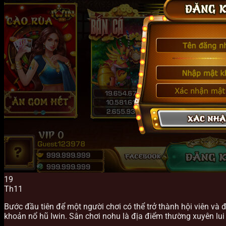
19
Th11
Bước đầu tiên để một người chơi có thể trở thành hội viên và 
khoản nổ hũ Iwin. Sân chơi nohu là địa điểm thường xuyên lu