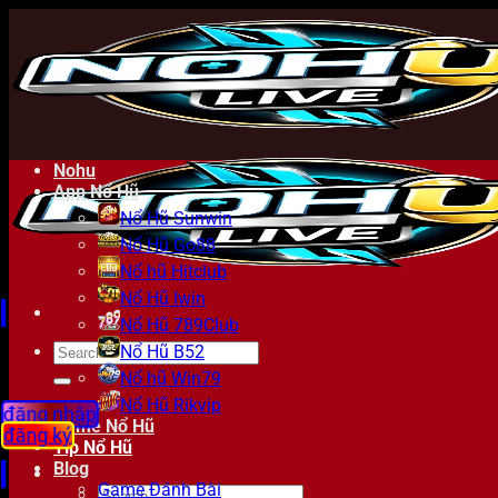
Bỏ
qua
nội
dung
Nohu
App Nổ Hũ
Nổ Hũ Sunwin
Nổ Hũ Go88
Nổ hũ Hitclub
Nổ Hũ Iwin
Nổ Hũ 789Club
Nổ Hũ B52
Nổ hũ Win79
Nổ Hũ Rikvip
đăng nhập
Game Nổ Hũ
đăng ký
Tip Nổ Hũ
Blog
Game Đánh Bài