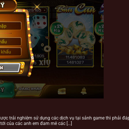
được trải nghiệm sử dụng các dịch vụ tại sảnh game thì phải đá
i tới của các anh em đam mê các […]