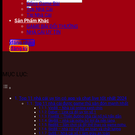
Cổng Game Bài
Top Nhà Cái
Tip Nhà Cái
Sản Phẩm Khác
GAME BÀI ĐỔI THƯỞNG
NHÀ CÁI UY TÍN
đăng nhập
đăng ký
MỤC LỤC:
Top 11 nhà cái uy tín có app và chat live tốt nhất 2024
Top 11 nhà cái được game thủ săn đón mạnh nhất
Vin88 – Nhà cái online xanh chín
Debet – Link cá độ uy tín số 1
Five88 – Thiên đường nhà cái nổ hũ hấp dẫn
Sky88 – nhà cái nohu hỗ trợ đa nền tảng
Red88 – Sân chơi cá độ thể thao và game nohu
Sin88 – nhà cái nổ hũ an toàn và chất lượng
Sv88 – Nhà cái số 1 làm giàu an toàn