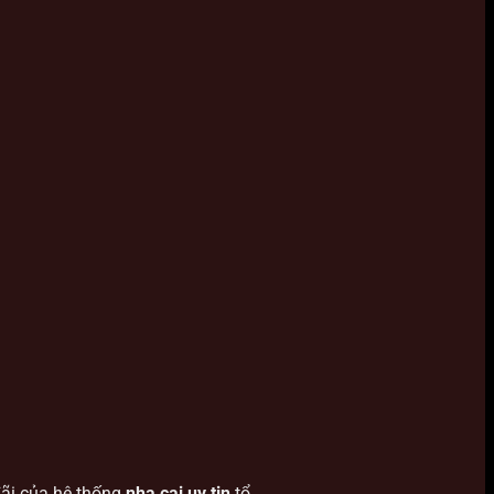
đãi của hệ thống
nha cai uy tin
tổ