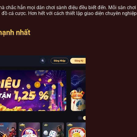
mà chắc hẳn mọi dân chơi sành điệu đều biết đến
. Mỗi sân chơ
ồ cá cược. Hơn hết với cách thiết lập giao diện chuyên nghiệp
mạnh nhất