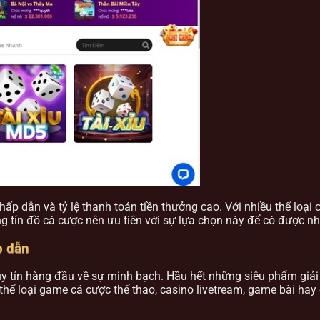
hấp dẫn và tỷ lệ thanh toán tiền thưởng cao. Với nhiều thể loại
g tín đồ cá cược nên ưu tiên với sự lựa chọn này để có được nh
p dẫn
 tín hàng đầu về sự minh bạch. Hầu hết những siêu phẩm giải t
 thể loại game cá cược thể thao, casino livetream, game bài hay