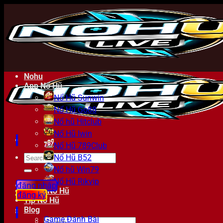
Bỏ
qua
nội
dung
Nohu
App Nổ Hũ
Nổ Hũ Sunwin
Nổ Hũ Go88
Nổ hũ Hitclub
Nổ Hũ Iwin
Nổ Hũ 789Club
Nổ Hũ B52
Nổ hũ Win79
Nổ Hũ Rikvip
đăng nhập
Game Nổ Hũ
đăng ký
Tip Nổ Hũ
Blog
Game Đánh Bài