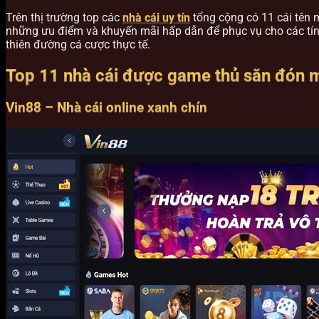
Trên thị trường top các
nhà cái uy tín
tổng cộng có 11 cái tên 
những ưu điểm và khuyến mãi hấp dẫn để phục vụ cho các tín đ
thiên đường cá cược thực tế.
Top 11 nhà cái được game thủ săn đón 
Vin88 – Nhà cái online xanh chín