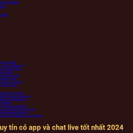
hũ siêu đỉnh
 dẫn
âu Mỹ
ởng quốc tế
y tín & chất lượng
ược thủ có tiếng
thủ săn đón
ng bet thủ Việt
 đáng tin cậy
me không giới hạn
ược trực tuyến
 thủ mới vào nghề
hiến thắng mỗi trận cược
iện cơ hội thắng lớn
 lệ thắng
ụ thể và sâu sắc nhất
xác, phân tích chuyên sâu
p dẫn và cách đặt cược
c và hướng dẫn tăng cơ hội thắng
uy tín có app và chat live tốt nhất 2024