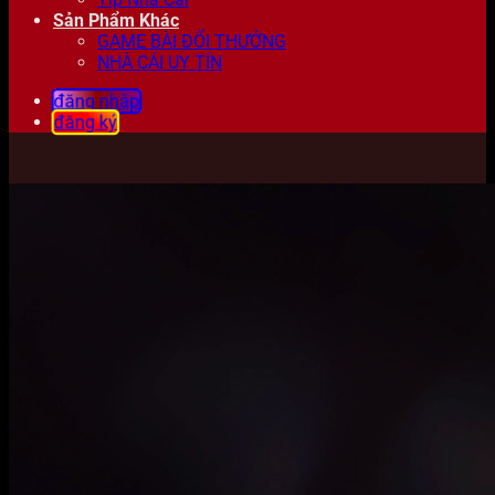
Sản Phẩm Khác
GAME BÀI ĐỔI THƯỞNG
NHÀ CÁI UY TÍN
đăng nhập
đăng ký