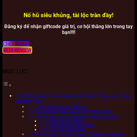
Nổ hũ siêu khủng, tài lộc tràn đầy!
Đăng ký để nhận giftcode giá trị, cơ hội thắng lớn trong tay
bạn!!!!
CHƠI NGAY!
XEM REVIEW
MỤC LỤC:
789Club: Hơn 100+ Game nohu Tiền Tỷ Của Las Vegas
Chờ Bạn “Ẵm”
Giới thiệu về nổ hũ 789Club
Đặc điểm của cổng game 789Club nổ hũ
Một số loại game nổ hũ đổi thưởng 789Club
Đánh bài đổi thưởng
Nổ hũ 789Club đổi thưởng
Mini game đổi thưởng
Mẹo chơi nổ hũ đổi thưởng 789club luôn thắng