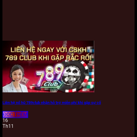
Liên hệ nổ hũ 789club nhận hỗ trợ miễn phí khi gặp sự cố
ĐỌC THÊM
16
Th11