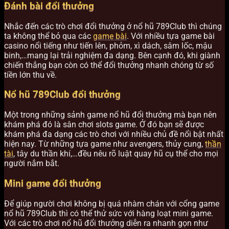
Đánh bài đổi thưởng
Nhắc đến các trò chơi đổi thưởng ở nổ hũ 789Club thì chúng
ta không thể bỏ qua các
game bài
. Với nhiều tựa game bài
casino nổi tiếng như tiến lên, phỏm, xì dách, sâm lốc, mậu
binh,…mang lại trải nghiệm đa dạng. Bên cạnh đó, khi giành
chiến thắng bạn còn có thể đổi thưởng nhanh chóng từ số
tiền lớn thu về.
Nổ hũ 789Club đổi thưởng
Một trong những sảnh game nổ hũ đổi thưởng mà bạn nên
khám phá đó là sân chơi slots game. Ở đó bạn sẽ được
khám phá đa dạng các trò chơi với nhiều chủ đề nổi bật nhất
hiện nay. Từ những tựa game như avengers, thủy cung,
thần
tài
, tây du thần khí,…đều nêu rõ luật quay hũ cụ thể cho mọi
người nắm bắt.
Mini game đổi thưởng
Để giúp người chơi không bị quá nhàm chán với cổng game
nổ hũ 789Club thì có thể thử sức với hàng loạt mini game.
Với các trò chơi nổ hũ đổi thưởng diễn ra nhanh gọn như