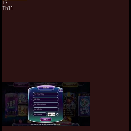
17
Th11