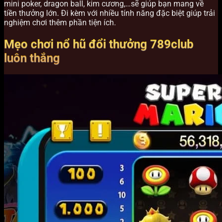
mini poker, dragon ball, kim cương,…sẽ giúp bạn mang về
tiền thưởng lớn. Đi kèm với nhiều tính năng đặc biệt giúp trải
nghiệm chơi thêm phần tiện ích.
Mẹo chơi nổ hũ đổi thưởng 789club
luôn thắng