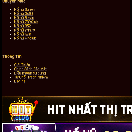
Chuyên Mục
Nổ hũ Sunwin
Nổ hũ Go88
Nổ hũ Rikvip
Nổ hũ 789Club
Nổ hũ B52
Nổ hũ Win79
Nổ hũ Iwin
Nổ hũ Hitclub
Thông Tin
Giới Thiệu
Chính Sách Bảo Mật
Điều khoản sử dụng
Từ Chối Trách Nhiệm
Liên hệ