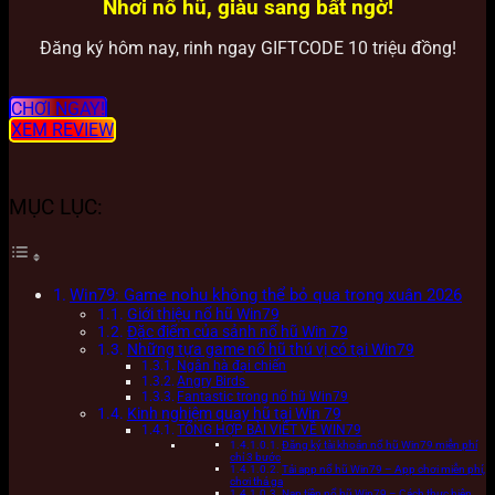
Nhơi nổ hũ, giàu sang bất ngờ!
Đăng ký hôm nay, rinh ngay GIFTCODE 10 triệu đồng!
CHƠI NGAY!
XEM REVIEW
MỤC LỤC:
Win79: Game nohu không thể bỏ qua trong xuân 2026
Giới thiệu nổ hũ Win79
Đặc điểm của sảnh nổ hũ Win 79
Những tựa game nổ hũ thú vị có tại Win79
Ngân hà đại chiến
Angry Birds
Fantastic trong nổ hũ Win79
Kinh nghiệm quay hũ tại Win 79
TỔNG HỢP BÀI VIẾT VỀ WIN79
Đăng ký tài khoản nổ hũ Win79 miễn phí
chỉ 3 bước
Tải app nổ hũ Win79 – App chơi miễn phí,
chơi thả ga
Nạp tiền nổ hũ Win79 – Cách thực hiện