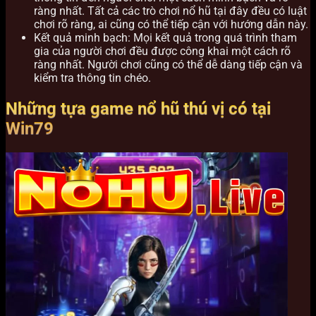
ràng nhất. Tất cả các trò chơi nổ hũ tại đây đều có luật
chơi rõ ràng, ai cũng có thể tiếp cận với hướng dẫn này.
Kết quả minh bạch: Mọi kết quả trong quá trình tham
gia của người chơi đều được công khai một cách rõ
ràng nhất. Người chơi cũng có thể dễ dàng tiếp cận và
kiểm tra thông tin chéo.
Những tựa game nổ hũ thú vị có tại
Win79