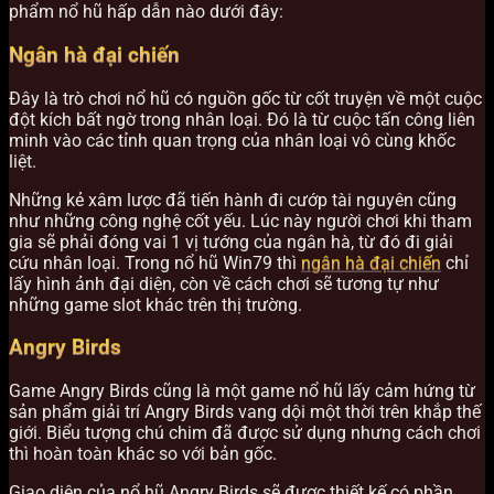
phẩm nổ hũ hấp dẫn nào dưới đây:
Ngân hà đại chiến
Đây là trò chơi nổ hũ có nguồn gốc từ cốt truyện về một cuộc
đột kích bất ngờ trong nhân loại. Đó là từ cuộc tấn công liên
minh vào các tỉnh quan trọng của nhân loại vô cùng khốc
liệt.
Những kẻ xâm lược đã tiến hành đi cướp tài nguyên cũng
như những công nghệ cốt yếu. Lúc này người chơi khi tham
gia sẽ phải đóng vai 1 vị tướng của ngân hà, từ đó đi giải
cứu nhân loại. Trong nổ hũ Win79 thì
ngân hà đại chiến
chỉ
lấy hình ảnh đại diện, còn về cách chơi sẽ tương tự như
những game slot khác trên thị trường.
Angry Birds
Game Angry Birds cũng là một game nổ hũ lấy cảm hứng từ
sản phẩm giải trí Angry Birds vang dội một thời trên khắp thế
giới. Biểu tượng chú chim đã được sử dụng nhưng cách chơi
thì hoàn toàn khác so với bản gốc.
Giao diện của nổ hũ Angry Birds sẽ được thiết kế có phần