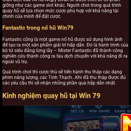
giống như các game slot khác. Người chơi trong quá trình
quay hũ sẽ lựa chọn mức cược phù hợp với khả năng tài
chính của mình để đặt cược.
Fantastic trong nổ hũ Win79
Fantastic cũng là một game nổ hũ được sử dụng hình ảnh
để tạo ra một sản phẩm giải trí hấp dẫn. Đó là hành trình của
bộ tứ siêu đẳng lừng lẫy – Mister Fantastic đã thành công
nghiên cứu thành công ra tàu dịch chuyển với khả năng đi ra
ngoài vũ trụ.
Quá trình chơi thì cược thủ sẽ tiến hành thu thập các dạng
phim năng lượng, các Tinh Thạch…Khi đã thu thập được đủ
các yêu cầu thì sẽ nhận những phần quà hấp dẫn nhất.
Kinh nghiệm quay hũ tại Win 79