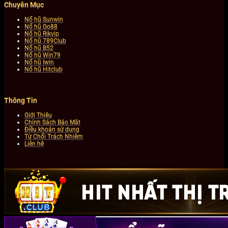
Chuyên Mục
Nổ hũ Sunwin
Nổ hũ Go88
Nổ hũ Rikvip
Nổ hũ 789Club
Nổ hũ B52
Nổ hũ Win79
Nổ hũ Iwin
Nổ hũ Hitclub
Thông Tin
Giới Thiệu
Chính Sách Bảo Mật
Điều khoản sử dụng
Từ Chối Trách Nhiệm
Liên hệ