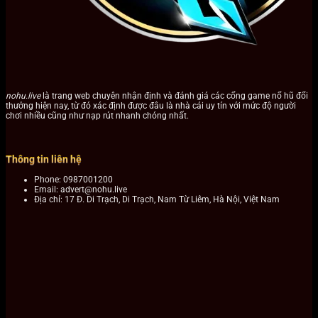
nohu.live
là trang web chuyên nhận định và đánh giá các cổng game nổ hũ đổi
thưởng hiện nay, từ đó xác định được đâu là nhà cái uy tín với mức độ người
chơi nhiều cũng như nạp rút nhanh chóng nhất.
Thông tin liên hệ
Phone: 0987001200
Email:
advert@nohu.live
Địa chỉ:
17 Đ. Di Trạch, Di Trạch, Nam Từ Liêm, Hà Nội, Việt Nam