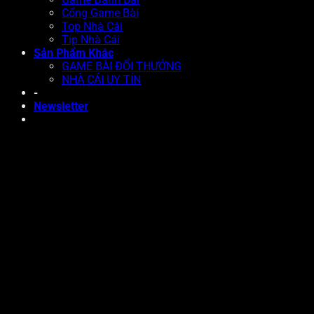
Cổng Game Bài
Top Nhà Cái
Tip Nhà Cái
Sản Phẩm Khác
GAME BÀI ĐỔI THƯỞNG
NHÀ CÁI UY TÍN
-
Newsletter