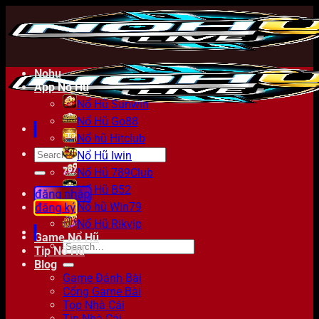
Bỏ
qua
nội
dung
Nohu
App Nổ Hũ
Nổ Hũ Sunwin
Nổ Hũ Go88
Nổ hũ Hitclub
Nổ Hũ Iwin
Nổ Hũ 789Club
Nổ Hũ B52
đăng nhập
Nổ hũ Win79
đăng ký
Nổ Hũ Rikvip
Game Nổ Hũ
Tip Nổ Hũ
Blog
Game Đánh Bài
Cổng Game Bài
Top Nhà Cái
Tip Nhà Cái