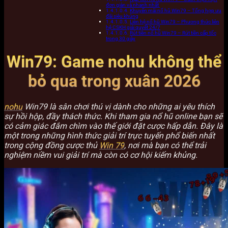
đơn giản và nhanh nhất
Khuyến mãi nổ hũ Win79 – Tổng hợp ưu
đãi siêu khủng
Liên hệ nổ hũ Win79 – Phương thức liên
hệ CSKH giải quyết 24/7
Rút tiền nổ hũ Win79 – Rút tiền cấp tốc
trong 30 giây
Win79: Game nohu không thể
bỏ qua trong xuân 2026
nohu
Win79 là sân chơi thú vị dành cho những ai yêu thích
sự hồi hộp, đầy thách thức. Khi tham gia nổ hũ online bạn sẽ
có cảm giác đắm chìm vào thế giới đặt cược hấp dẫn. Đây là
một trong những hình thức giải trí trực tuyến phổ biến nhất
trong cộng đồng cược thủ
Win 79
, nơi mà bạn có thể trải
nghiệm niềm vui giải trí mà còn có cơ hội kiếm khủng.