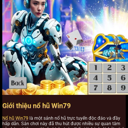
Giới thiệu nổ hũ Win79
Nổ hũ Win79
là một sảnh nổ hũ trực tuyến độc đáo và đầy
hấp dẫn. Sân chơi này đã thu hút được nhiều sự quan tâm