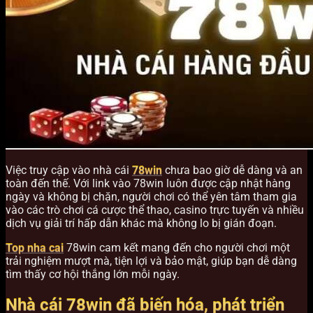
Việc truy cập vào nhà cái
78win
chưa bao giờ dễ dàng và an
toàn đến thế. Với link vào 78win luôn được cập nhật hàng
ngày và không bị chặn, người chơi có thể yên tâm tham gia
vào các trò chơi cá cược thể thao, casino trực tuyến và nhiều
dịch vụ giải trí hấp dẫn khác mà không lo bị gián đoạn.
Top nha cai
78win cam kết mang đến cho người chơi một
trải nghiệm mượt mà, tiện lợi và bảo mật, giúp bạn dễ dàng
tìm thấy cơ hội thắng lớn mỗi ngày.
Nhà cái 78win đã biến hóa, phát triển