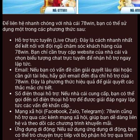
Để liên hệ nhanh chóng với nhà cái 78win, bạn có thể sử
dụng một trong các phương thức sau:
Hỗ trợ trực tuyến (Live Chat): Đây là cách nhanh nhất
để kết nối với đội ngũ chăm sóc khách hàng của
78win. Bạn chỉ cần truy cập website của nhà cái và
chọn biểu tượng chat trực tuyến để nhận hỗ trợ ngay
lập tức.
Email: Nếu bạn có vấn đề cần giải quyết lâu dài hoặc
cần gửi tài liệu, hãy gửi email đến địa chỉ hỗ trợ của
78win. Đây là phương thức hiệu quả để giải quyết các
thắc mắc chi tiết.
Số điện thoại hỗ trợ: Nếu nhà cái cung cấp, bạn có thể
gọi đến số điện thoại hỗ trợ để được giải đáp ngay lập
tức các vấn đề khẩn cấp.
Mạng xã hội (Facebook, Zalo, Telegram): 78win cũng
hỗ trợ qua các kênh mạng xã hội, giúp bạn dễ dàng liên
hệ và theo dõi các chương trình khuyến mãi.
Ứng dụng di động: Nếu sử dụng ứng dụng di động, bạn
có thể trò chuyện trực tiếp với bộ phận hỗ trợ qua tính