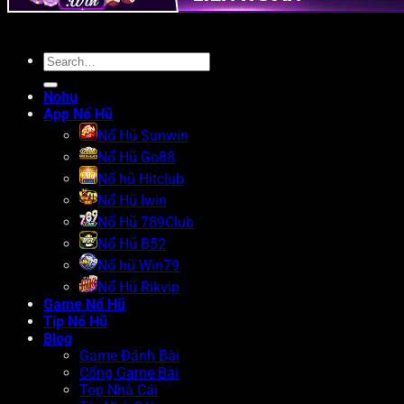
Nohu
App Nổ Hũ
Nổ Hũ Sunwin
Nổ Hũ Go88
Nổ hũ Hitclub
Nổ Hũ Iwin
Nổ Hũ 789Club
Nổ Hũ B52
Nổ hũ Win79
Nổ Hũ Rikvip
Game Nổ Hũ
Tip Nổ Hũ
Blog
Game Đánh Bài
Cổng Game Bài
Top Nhà Cái