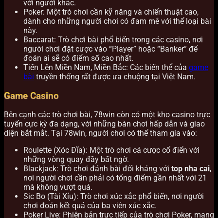
với người khác.
Poker: Một trò chơi cần kỹ năng và chiến thuật cao,
dành cho những người chơi có đam mê với thể loại bài
này.
Baccarat: Trò chơi bài phổ biến trong các casino, nơi
người chơi đặt cược vào “Player” hoặc “Banker” để
đoán ai sẽ có điểm số cao nhất.
Tiến Lên Miền Nam, Miền Bắc: Các biến thể của
game
bài
truyền thống rất được ưa chuộng tại Việt Nam.
Game Casino
Bên cạnh các trò chơi bài, 78win còn có một kho casino trực
tuyến cực kỳ đa dạng, với những bàn chơi hấp dẫn và giao
diện bắt mắt. Tại 78win, người chơi có thể tham gia vào:
Roulette (Xóc Đĩa): Một trò chơi cá cược cổ điển với
những vòng quay đầy bất ngờ.
Blackjack: Trò chơi đánh bài đối kháng với
top nha cai
,
nơi người chơi cần phải có tổng điểm gần nhất với 21
mà không vượt quá.
Sic Bo (Tài Xỉu): Trò chơi xúc xắc phổ biến, nơi người
chơi đoán kết quả của ba viên xúc xắc.
Poker Live: Phiên bản trực tiếp của trò chơi Poker, mang