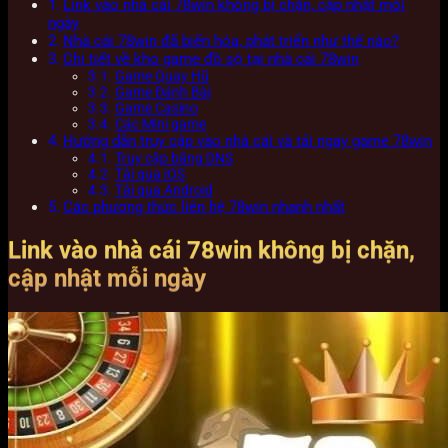
Link vào nhà cái 78win không bị chặn, cập nhật mỗi
ngày
Nhà cái 78win đã biến hóa, phát triển như thế nào?
Chi tiết về kho game đồ sộ tại nhà cái 78win
Game Quay Hũ
Game Đánh Bài
Game Casino
Các Mini game
Hướng dẫn truy cập vào nhà cái và tải ngay game 78win
Truy cập bằng DNS
Tải qua iOS
Tải qua Android
Các phương thức liên hệ 78win nhanh nhất
Link vào nhà cái 78win không bị chặn,
cập nhật mỗi ngày