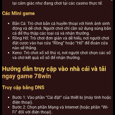
lại cảm giác như đang chơi tại các casino thực tế.
Các Mini game
Bắn Cá: Trò chơi bắn cá huyền thoại với hình ảnh sinh
động và dễ chơi. Người chơi chỉ cần sử dụng súng bắn
cá để thu thập các loại cá và nhận thưởng.
Rồng Hổ: Trò chơi đơn giản và dễ hiểu, nơi người chơi
đặt cược vào hai cửa “Rồng” hoặc “Hổ” để đoán cửa
nào sẽ thắng.
Keno: Trò chơi xổ số thú vị, nơi người chơi chọn các số
và chờ kết quả xổ số để nhận thưởng.
Hướng dẫn truy cập vào nhà cái và tải
ngay game 78win
Truy cập bằng DNS
Bước 1: Vào phần “Cài đặt” của thiết bị (máy tính hoặc
điện thoại).
Bước 2: Chọn phần Mạng và Internet (hoặc phần “Wi-
Fi” đối với điện thoại).