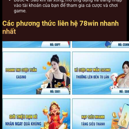
vào tài khoản của bạn để tham gia cá cược và chơi
game.
Các phương thức liên hệ 78win nhanh
nhất