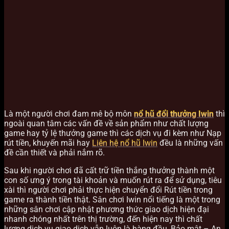
Là một người chơi đam mê bộ môn
nổ hũ đổi thưởng Iwin
thì
ngoài quan tâm các vấn đề về sản phẩm như chất lượng
game hay tỷ lệ thưởng game thì các dịch vụ đi kèm như Nạp
rút tiền, khuyến mãi hay
Liên hệ nổ hũ Iwin
đều là những vấn
đề cần thiết và phải nắm rõ.
Sau khi người chơi đã cất trữ tiền thắng thưởng thành một
con số ưng ý trong tài khoản và muốn rút ra để sử dụng, tiêu
xài thì người chơi phải thực hiện chuyển đổi Rút tiền trong
game ra thành tiền thật. Sân chơi Iwin nổi tiếng là một trong
những sân chơi cập nhật phương thức giao dịch hiện đại
nhanh chóng nhất trên thị trường, đến hiện nay thì chất
lượng dịch vụ giao dịch vẫn luôn là hàng đầu, Bảo mật – An