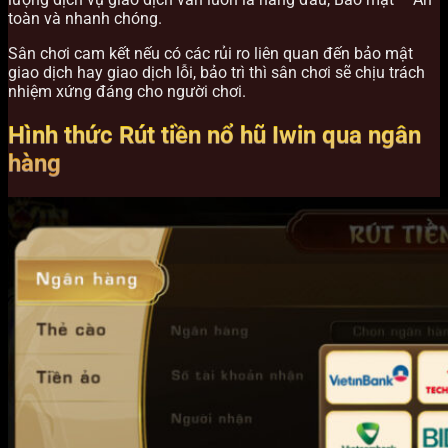
toàn và nhanh chóng.
Sân chơi cam kết nếu có các rủi ro liên quan đến bảo mật
giao dịch hay giao dịch lỗi, bảo trì thì sân chơi sẽ chịu trách
nhiệm xứng đáng cho người chơi.
Hình thức Rút tiền nổ hũ Iwin qua ngân
hàng