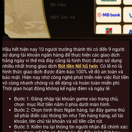
Hầu hết hiện nay 10 người trưởng thành thì có đến 9 người
sử dụng tài khoản ngân hàng để thực hiện các giao dịch
hằng ngày vì thế mà đây cũng là hình thức được sử dụng
nhiều nhất trong giao dịch
Rút tiền Nổ hũ Iwin
. Có lẽ nó là
hình thức giao dịch được đảm bảo 100% về độ an toàn và
bảo mật. Hiện nay nhờ công nghệ phát triển nên việc Rút tiền
vô cùng nhanh chóng và dễ dàng và hoàn toàn miễn phí.
Thời gian hoạt động không kể ngày đêm và ngày lễ:
Bước 1: Đăng nhập tài khoản game vào trang chủ,
chọn mục Rút tiền nằm ở phía dưới màn hình.
Bước 2: Chọn hình thức Ngân hàng, tại đây game thủ
sẽ phải điển các thông tin như Tên hàng hàng, số tài
khoản, tên chủ tài khoản và số tiền cần rút.
Bước 3: Kiểm tra lại thông tin người nhận đã chính xác