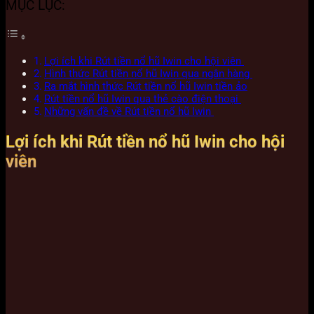
MỤC LỤC:
Lợi ích khi Rút tiền nổ hũ Iwin cho hội viên
Hình thức Rút tiền nổ hũ Iwin qua ngân hàng
Ra mắt hình thức Rút tiền nổ hũ Iwin tiền ảo
Rút tiền nổ hũ Iwin qua thẻ cào điện thoại
Những vấn đề về Rút tiền nổ hũ Iwin
Lợi ích khi Rút tiền nổ hũ Iwin cho hội
viên