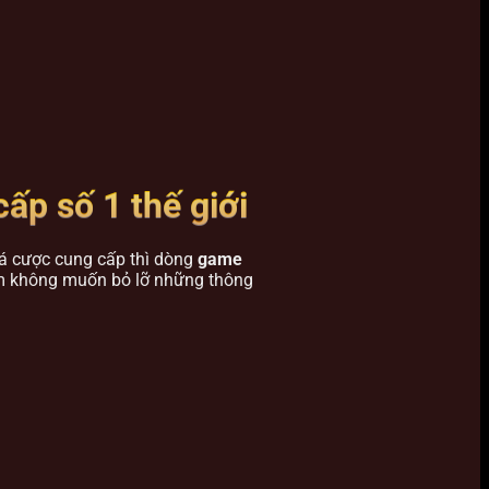
ấp số 1 thế giới
 cá cược cung cấp thì dòng
game
m không muốn bỏ lỡ những thông