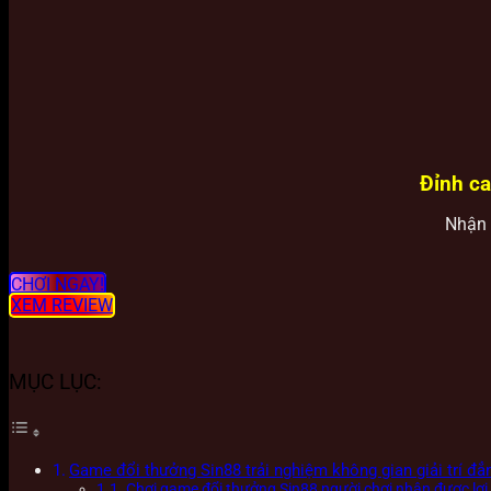
Đỉnh ca
Nhận 
CHƠI NGAY!
XEM REVIEW
MỤC LỤC:
Game đổi thưởng Sin88 trải nghiệm không gian giải trí đẳn
Chơi game đổi thưởng Sin88 người chơi nhận được lợi 