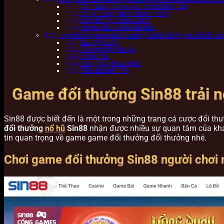
Tận hưởng không gian giải trí đẳng cấp
Cơ hội trúng tiền tỷ nhanh chóng
Được hỗ trợ chu đáo 24/7
Nhận nhiều ưu đãi hấp dẫn
Top những game đổi thưởng Sin88 được yêu thích nh
Bảo Vật Ba Tư
Cuồng Nhiệt Sân Cỏ
Kẻ Độc Tài
Vòng Quay Hoàng Gia
Thần Bài Miền Tây
Game đổi thưởng Sin88 trải ng
Sin88 được biết đến là một trong những trang cá cược đổi thư
đổi thưởng
nổ hũ
Sin88
nhận được nhiều sự quan tâm của khá
tin quan trọng về game game đổi thưởng đổi thưởng nhé.
Chơi game đổi thưởng Sin88 người chơi n