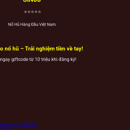
⭐⭐⭐⭐⭐
Nổ Hũ Hàng Đầu Việt Nam
o nổ hũ – Trải nghiệm tiền về tay!
ngay giftcode từ 10 triệu khi đăng ký!
g cấp số 1 thế giới
ích gì?