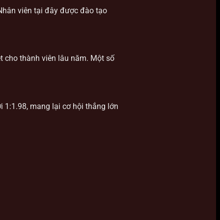
Nhân viên tại đây được đào tạo
t cho thành viên lâu năm. Một số
ới 1:1.98, mang lại cơ hội thắng lớn