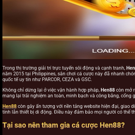
Trong thị trường giải trí trực tuyến sôi động và cạnh tranh,
Hen
năm 2015 tại Philippines, sân chơi cá cược này đã nhanh chón
quốc tế uy tín như PARCOR, CEZA và GSC.
Không chỉ dừng lại ở việc vận hành hợp pháp,
Hen88
còn mở r
mang lại trải nghiệm an toàn, minh bạch và công bằng, cổng 
Hen88
còn gây ấn tượng với nền tảng website hiện đại, giao d
tính lẫn thiết bị di động. Điều này đảm bảo mọi người có thể t
Tại sao nên tham gia cá cược Hen88?