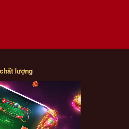
chất lượng