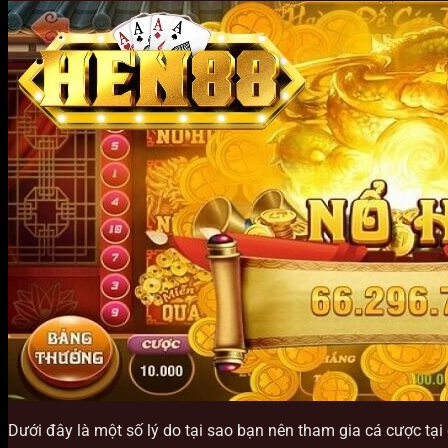
Dưới đây là một số lý do tại sao bạn nên tham gia cá cược tại