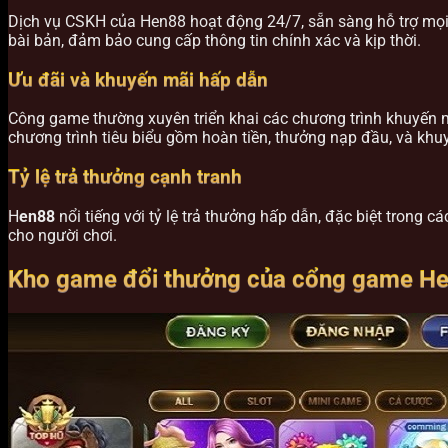
Dịch vụ CSKH của Hen88 hoạt động 24/7, sẵn sàng hỗ trợ mọi t
bài bản, đảm bảo cung cấp thông tin chính xác và kịp thời.
Ưu đãi và khuyến mãi hấp dẫn
Công game thường xuyên triển khai các chương trình khuyến m
chương trình tiêu biểu gồm hoàn tiền, thưởng nạp đầu, và khuy
Tỷ lệ trả thưởng cạnh tranh
H
en88
nổi tiếng với tỷ lệ trả thưởng hấp dẫn, đặc biệt trong cá
cho người chơi.
Kho game đổi thưởng của cổng game H