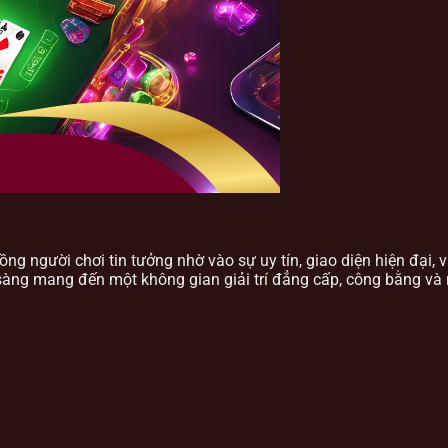
g người chơi tin tưởng nhờ vào sự uy tín, giao diện hiện đại,
sàng mang đến một không gian giải trí đẳng cấp, công bằng và