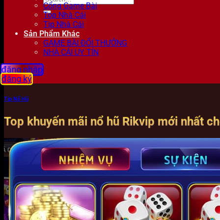
Cổng Game Bài
Top Nhà Cái
Tip Nhà Cái
Sản Phẩm Khác
GAME BÀI ĐỔI THƯỞNG
NHÀ CÁI UY TÍN
đăng nhập
đăng ký
Tip Nổ Hũ
Top khuyến mãi nổ hũ Rikvip mới nhất c