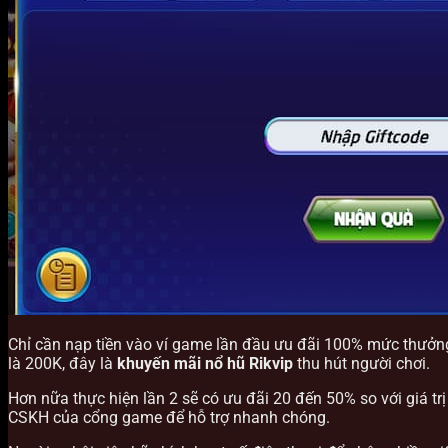
Chỉ cần nạp tiền vào ví game lần đầu ưu đãi 100% mức thưởng
là 200K, đây là
khuyến mãi nổ hũ Rikvip
thu hút người chơi.
Hơn nữa thực hiện lần 2 sẽ có ưu đãi 20 đến 50% so với giá trị
CSKH của cổng game để hỗ trợ nhanh chóng.