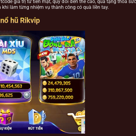
ftcode giá trị từ tiền mặt, quy đổi đến thẻ cào, quà tặng thỏa s
ua khi làm từng nhiệm vụ thành công có quà liền tay.
nổ hũ Rikvip