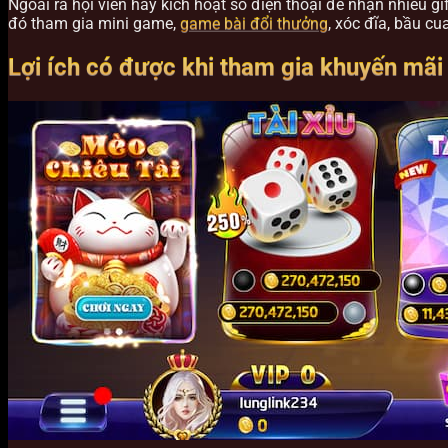
Ngoài ra hội viên hãy kích hoạt số điện thoại để nhận nhiều gi
đó tham gia mini game,
game bài đổi thưởng
, xóc đĩa, bầu c
Lợi ích có được khi tham gia khuyến mãi 