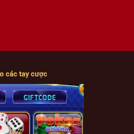
ho các tay cược