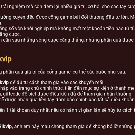
 trải nghiệm mà còn đem lại nhiều giá trị, cơ hội cho các tay c
hường xuyên đều được cổng game bài đổi thưởng đầu tư lớn. Mỗi
.
tăng số vốn khởi nghiệp mà không mất một khoản tiền nào từ tú
hắng cược.
iên cần sau những vòng cược căng thẳng, những phần quà được 
kvip
 phần quà giá trị của cổng game, cụ thể các bước như sau.
ikvip
để đủ tư cách tham gia vào các khuyến mãi.
 nhập vào trang chủ chính thức, tiến đến mục sự kiện ở thanh m
, giftcode để biết được điều kiện đủ để tham gia nhận thưởng.
sẽ được nhận quà liền tay đảm bảo chính xác tất cả điều khoản
rên 1 tài khoản duy nhất nếu có hành vi gian lận sẽ hủy tư cách
ikvip,
anh em hãy mau chóng tham gia để không bỏ lỡ những ph