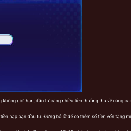
 không giới hạn, đầu tư càng nhiều tiền thưởng thu về càng c
 tiền nạp bạn đầu tư. Đừng bỏ lỡ để có thêm số tiền vốn tặng miễ