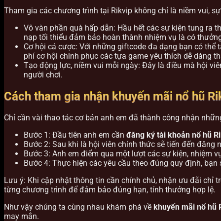
Tham gia các chương trình tại Rikvip không chỉ là niềm vui, sự
Vô vàn phần quà hấp dẫn: Hầu hết các sự kiện tung ra t
nạp tối thiểu đảm bảo hoàn thành nhiệm vụ là có thưởng
Cơ hội cá cược: Với những giftcode đa dạng bạn có thể 
phí cơ hội chinh phục các tựa game yêu thích dễ dàng t
Tạo động lực, niềm vui mỗi ngày: Đây là điều mà hội v
người chơi.
Cách tham gia nhận khuyến mãi nổ hũ Ri
Chỉ cần vài thao tác cơ bản anh em đã thành công nhận những
Bước 1: Đầu tiên anh em cần
đăng ký tài khoản nổ hũ R
Bước 2: Sau khi là hội viên chính thức sẽ tiến đến đăng
Bước 3: Anh em điểm qua một lượt các sự kiện, nhiệm vụ
Bước 4: Thực hiện các yêu cầu theo đúng quy định, bạn 
Lưu ý: Khi cập nhật thông tin cần chính chủ, nhận ưu đãi chỉ t
từng chương trình để đảm bảo đúng hạn, tính thưởng hợp lệ.
Như vậy chúng ta cùng nhau khám phá về
khuyến mãi nổ hũ R
may mắn.