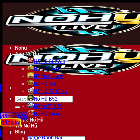
Bỏ
qua
nội
dung
Nohu
App Nổ Hũ
Nổ Hũ Sunwin
Nổ Hũ Go88
Nổ hũ Hitclub
Nổ Hũ Iwin
Nổ Hũ 789Club
Nổ Hũ B52
Nổ hũ Win79
Nổ Hũ Rikvip
đăng nhập
Game Nổ Hũ
đăng ký
Tip Nổ Hũ
Blog
Game Đánh Bài