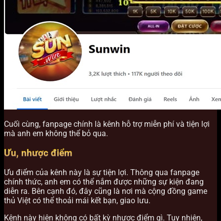
Cuối cùng, fanpage chính là kênh hỗ trợ miễn phí và tiện lợi
mà anh em không thể bỏ qua.
Ưu, nhược điểm
Ưu điểm của kênh này là sự tiện lợi. Thông qua fanpage
chính thức, anh em có thể nắm được những sự kiện đang
diễn ra. Bên cạnh đó, đây cũng là nơi mà cộng đồng game
thủ Việt có thể thoải mái kết bạn, giao lưu.
Kênh này hiện không có bất kỳ nhược điểm gì. Tuy nhiên,