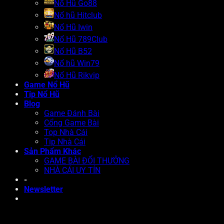
Nổ Hũ Go88
Nổ hũ Hitclub
Nổ Hũ Iwin
Nổ Hũ 789Club
Nổ Hũ B52
Nổ hũ Win79
Nổ Hũ Rikvip
Game Nổ Hũ
Tip Nổ Hũ
Blog
Game Đánh Bài
Cổng Game Bài
Top Nhà Cái
Tip Nhà Cái
Sản Phẩm Khác
GAME BÀI ĐỔI THƯỞNG
NHÀ CÁI UY TÍN
-
Newsletter