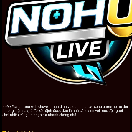
nohu.live
là trang web chuyên nhận định và đánh giá các cổng game nổ hũ đổi
thưởng hiện nay, từ đó xác định được đâu là nhà cái uy tín với mức độ người
chơi nhiều cũng như nạp rút nhanh chóng nhất.