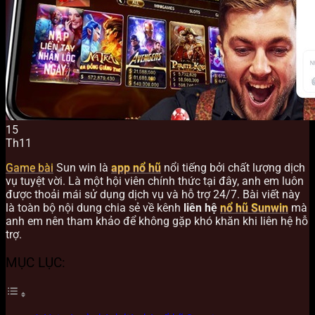
15
Th11
Game bài
Sun win là
app nổ hũ
nổi tiếng bởi chất lượng dịch
vụ tuyệt vời. Là một hội viên chính thức tại đây, anh em luôn
được thoải mái sử dụng dịch vụ và hỗ trợ 24/7. Bài viết này
là toàn bộ nội dung chia sẻ về kênh
liên hệ
nổ hũ Sunwin
mà
anh em nên tham khảo để không gặp khó khăn khi liên hệ hỗ
trợ.
MỤC LỤC: