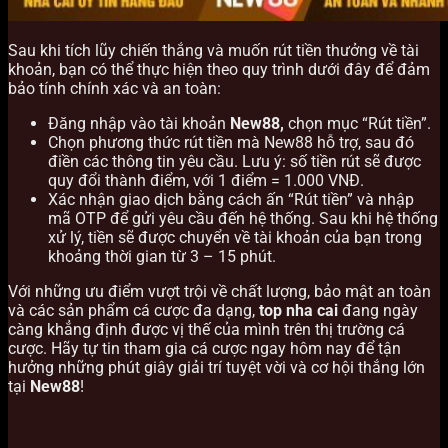
Sau khi tích lũy chiến thắng và muốn rút tiền thưởng về tài
khoản, bạn có thể thực hiện theo quy trình dưới đây để đảm
bảo tính chính xác và an toàn:
Đăng nhập vào tài khoản
New88,
chọn mục “Rút tiền”.
Chọn phương thức rút tiền mà New88 hỗ trợ, sau đó
điền các thông tin yêu cầu. Lưu ý: số tiền rút sẽ được
quy đổi thành điểm, với 1 điểm = 1.000 VNĐ.
Xác nhận giao dịch bằng cách ấn “Rút tiền” và nhập
mã OTP để gửi yêu cầu đến hệ thống. Sau khi hệ thống
xử lý, tiền sẽ được chuyển về tài khoản của bạn trong
khoảng thời gian từ 3 – 15 phút.
Với những ưu điểm vượt trội về chất lượng, bảo mật an toàn
và các sản phẩm cá cược đa dạng,
top nha cai
đang ngày
càng khẳng định được vị thế của mình trên thị trường cá
cược. Hãy tự tin tham gia cá cược ngay hôm nay để tận
hưởng những phút giây giải trí tuyệt vời và cơ hội thắng lớn
tại
New88
!