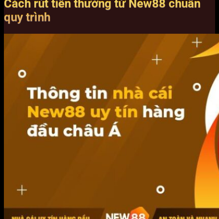
Cách rút tiền thưởng từ New88 chuẩn
quy trình