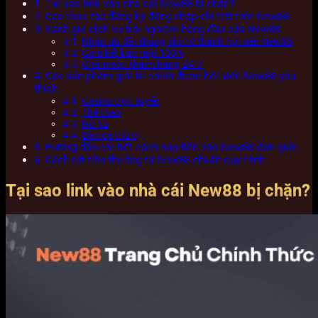
Tại sao link vào nhà cái New88 bị chặn?
Các thao tác đăng ký đăng nhập chi tiết trên New88
Đánh giá dịch vụ trải nghiệm hàng đầu của New88
Nhận ưu đãi khủng khi trở thành hội viên New88
Cam kết bảo mật 100%
Chăm sóc khách hàng 24/7
Các sản phẩm giải trí chính được hội viên New88 yêu
thích
Casino trực tuyến
Thể thao
Nổ hũ
Bắn cá thú vị
Hướng dẫn chi tiết cách nạp tiền vào New88 đơn giản
Cách rút tiền thưởng từ New88 chuẩn quy trình
Tại sao link vào nhà cái New88 bị chặn?