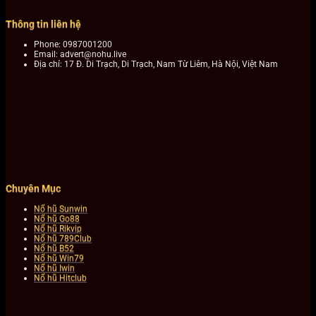
Thông tin liên hệ
Phone: 0987001200
Email:
advert@nohu.live
Địa chỉ:
17 Đ. Di Trạch, Di Trạch, Nam Từ Liêm, Hà Nội, Việt Nam
Chuyên Mục
Nổ hũ Sunwin
Nổ hũ Go88
Nổ hũ Rikvip
Nổ hũ 789Club
Nổ hũ B52
Nổ hũ Win79
Nổ hũ Iwin
Nổ hũ Hitclub