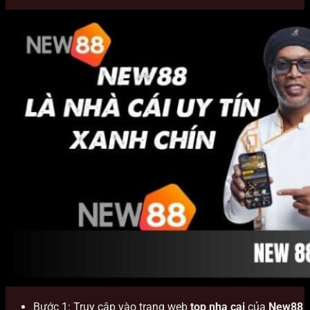
Bước 1: Truy cập vào trang web
top nha cai
của
New88