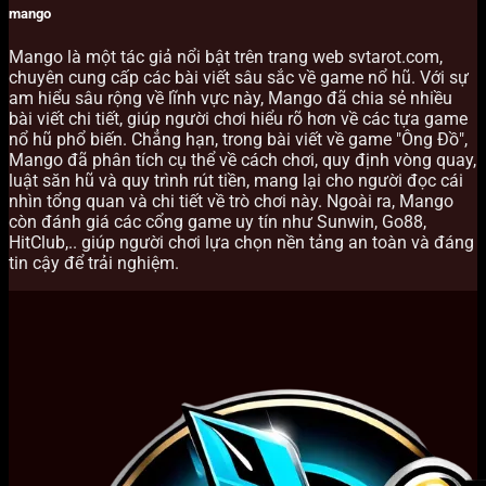
mango
Mango là một tác giả nổi bật trên trang web svtarot.com,
chuyên cung cấp các bài viết sâu sắc về game nổ hũ. Với sự
am hiểu sâu rộng về lĩnh vực này, Mango đã chia sẻ nhiều
bài viết chi tiết, giúp người chơi hiểu rõ hơn về các tựa game
nổ hũ phổ biến. Chẳng hạn, trong bài viết về game "Ông Đồ",
Mango đã phân tích cụ thể về cách chơi, quy định vòng quay,
luật săn hũ và quy trình rút tiền, mang lại cho người đọc cái
nhìn tổng quan và chi tiết về trò chơi này. Ngoài ra, Mango
còn đánh giá các cổng game uy tín như Sunwin, Go88,
HitClub,.. giúp người chơi lựa chọn nền tảng an toàn và đáng
tin cậy để trải nghiệm.