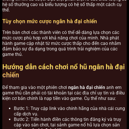
hệ số thưởng cao và biểu tượng có hệ số thấp một cách cụ
thể.
Tùy chọn mức cược ngân hà đại chiến
Trên bàn chơi các thành viên có thể dễ dàng lựa chọn các
mức cược phù hợp với khả năng chơi của mình. Nhà phát
hành game cập nhật từ mức cược thấp cho đến cao nhằm
đảm bảo sự đa dạng trong quá trình trải nghiệm của các
game thủ.
Hướng dẫn cách chơi nổ hũ ngân hà đại
chiến
Để tham gia vào một phiên chơi
ngân hà đại chiến
anh em
game thủ cần phải có tài khoản tại các địa chỉ uy tín và điều
kiện cơ bản chính là nạp tiền vào game. Cụ thể như sau:
Bước 1: Truy cập link vào chính hãng của nhà cái cung
cấp dịch vụ.
Bước 2: Tiến hành điền các thông tin đăng ký và truy
cập vào sân chơi, tại sảnh game nổ hũ lựa chọn sản