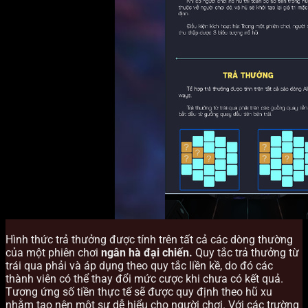
Hình thức trả thưởng được tính trên tất cả các dòng thường
của một phiên chơi
ngân hà đại chiến.
Quy tắc trả thưởng từ
trái qua phải và áp dụng theo quy tắc liền kề, do đó các
thành viên có thể thay đổi mức cược khi chưa có kết quả.
Tương ứng số tiền thực tế sẽ được quy định theo hũ xu
nhằm tạo nên một sự dễ hiểu cho người chơi. Với các trường