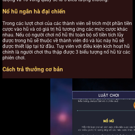
Nổ hũ ngân hà đại chiến
Trong các lượt chơi của các thành viên sẽ trích một phần tiền
cược vào hũ và có giá trị hũ tương ứng các mức cược khác
nhau. Nếu có người chơi nổ hũ thì toàn bộ số tiền tích lũy
được trong hũ sẽ thuộc về thành viên đó và lúc này hũ sẽ
được thiết lập tại từ đầu. Tuy viên với điều kiện kích hoạt hũ
chính là người chơi thu thập được 3 biểu tượng nổ hũ từ các
phiên chơi.
Cách trả thưởng cơ bản