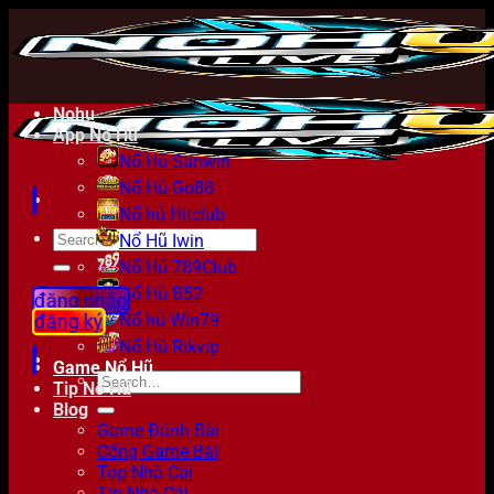
Bỏ
qua
nội
dung
Nohu
App Nổ Hũ
Nổ Hũ Sunwin
Nổ Hũ Go88
Nổ hũ Hitclub
Nổ Hũ Iwin
Nổ Hũ 789Club
Nổ Hũ B52
đăng nhập
Nổ hũ Win79
đăng ký
Nổ Hũ Rikvip
Game Nổ Hũ
Tip Nổ Hũ
Blog
Game Đánh Bài
Cổng Game Bài
Top Nhà Cái
Tip Nhà Cái