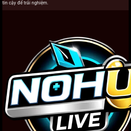
tin cậy để trải nghiệm.