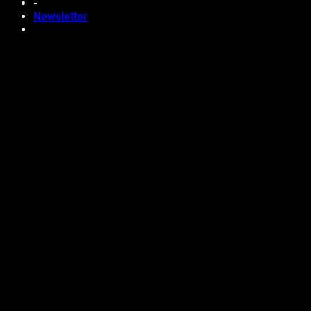
-
Newsletter