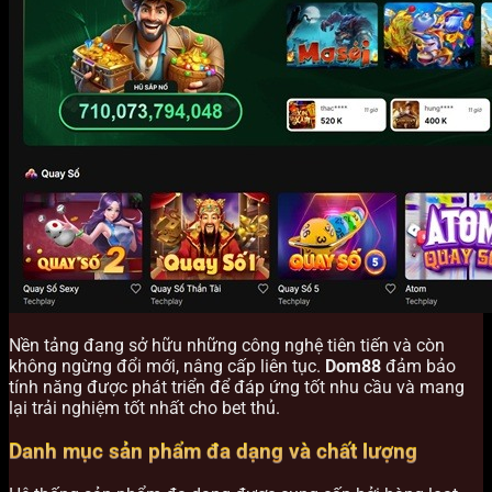
Nền tảng đang sở hữu những công nghệ tiên tiến và còn
không ngừng đổi mới, nâng cấp liên tục.
Dom88
đảm bảo
tính năng được phát triển để đáp ứng tốt nhu cầu và mang
lại trải nghiệm tốt nhất cho bet thủ.
Danh mục sản phẩm đa dạng và chất lượng