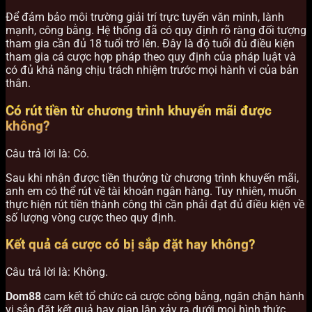
Để đảm bảo môi trường giải trí trực tuyến văn minh, lành
mạnh, công bằng. Hệ thống đã có quy định rõ ràng đối tượng
tham gia cần đủ 18 tuổi trở lên. Đây là độ tuổi đủ điều kiện
tham gia cá cược hợp pháp theo quy định của pháp luật và
có đủ khả năng chịu trách nhiệm trước mọi hành vi của bản
thân.
Có rút tiền từ chương trình khuyến mãi được
không?
Câu trả lời là: Có.
Sau khi nhận được tiền thưởng từ chương trình khuyến mãi,
anh em có thể rút về tài khoản ngân hàng. Tuy nhiên, muốn
thực hiện rút tiền thành công thì cần phải đạt đủ điều kiện về
số lượng vòng cược theo quy định.
Kết quả cá cược có bị sắp đặt hay không?
Câu trả lời là: Không.
Dom88
cam kết tổ chức cá cược công bằng, ngăn chặn hành
vi sắp đặt kết quả hay gian lận xảy ra dưới mọi hình thức.