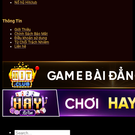
Nổ hũ Hitclub
Thông Tin
Giới Thiệu
Chính Sách Bảo Mật
Điều khoản sử dụng
Từ Chối Trách Nhiệm
Liên hệ