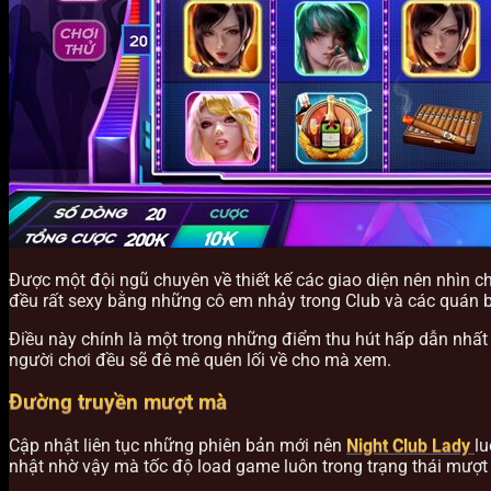
Được một đội ngũ chuyên về thiết kế các giao diện nên nhìn 
đều rất sexy bằng những cô em nhảy trong Club và các quán 
Điều này chính là một trong những điểm thu hút hấp dẫn nhất
người chơi đều sẽ đê mê quên lối về cho mà xem.
Đường truyền mượt mà
Cập nhật liên tục những phiên bản mới nên
Night Club Lady
lu
nhật nhờ vậy mà tốc độ load game luôn trong trạng thái mượ