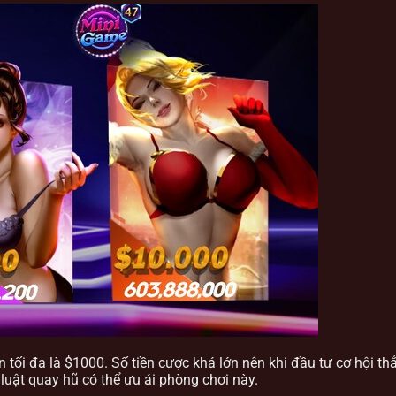
 tối đa là $1000. Số tiền cược khá lớn nên khi đầu tư cơ hội thắ
luật quay hũ có thể ưu ái phòng chơi này.