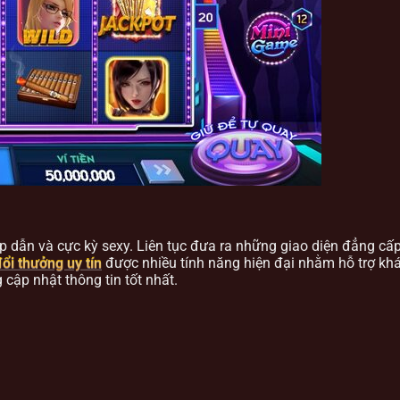
p dẫn và cực kỳ sexy. Liên tục đưa ra những giao diện đẳng cấ
ổi thưởng uy tín
được nhiều tính năng hiện đại nhằm hỗ trợ kh
 cập nhật thông tin tốt nhất.