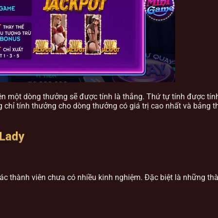
ên một dòng thưởng sẽ được tính là thắng. Thứ tự tính được tính
g chỉ tính thưởng cho dòng thưởng có giá trị cao nhất và bảng
 Lady
c thành viên chưa có nhiều kinh nghiệm. Đặc biệt là những thà