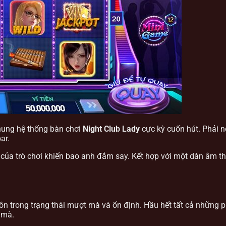
chung hệ thống bàn chơi
Night Club Lady
cực kỳ cuốn hút. Phải nó
bar.
 của trò chơi khiến bao anh đắm say. Kết hợp với một dàn âm t
ôn trong trạng thái mượt mà và ổn định. Hầu hết tất cả những
t mà.