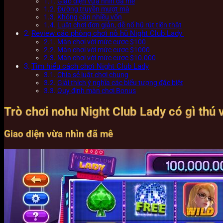
Giao diện vừa nhìn đã mê
Đường truyền mượt mà
Không cần nhiều vốn
Luật chơi đơn giản, dễ nổ hũ rút tiền thật
Review các phòng chơi nỗ hũ Night Club Lady
Màn chơi với mức cược $100
Màn chơi với mức cược $1000
Màn chơi với mức cược $10.000
Tìm hiểu cách chơi Night Club Lady
Chia sẻ luật chơi chung
Giải thích ý nghĩa các biểu tượng đặc biệt
Quy định màn chơi Bonus
Trò chơi nohu Night Club Lady có gì thú v
Giao diện vừa nhìn đã mê