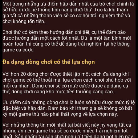
Một trong những ưu điểm hấp dẫn nhất của trò chơi chính là
sở hữu được hệ thống tính năng chơi thử. Tức là khi tham
gia tất cả những thành viên sẽ có cơ hội trải nghiệm thử và
chơi không tốn tiền.
Chơi thử có kèm theo hướng dẫn chi tiết, cụ thể đảm bảo
được hướng dẫn một cách tốt nhất. Dù là một tân binh mới
hoàn toàn thì cũng có thể dễ dàng trải nghiệm tại hệ thống
game cá cược.
Đa dạng dòng chơi có thể lựa chọn
Với hơn 20 dòng chơi được thiết lập một cách đa dạng khi
chơi game có thể thoải mái lựa chọn cách chơi phù hợp với
mỗi cá nhân. Dòng chơi sẽ có mức cược được áp dụng cụ
thể, dòng chơi càng khó mức tiền thưởng càng cao.
Ưu điểm của những dòng chơi là luôn sở hữu được mức tỷ lệ
đặc biệt và hấp dẫn. Đảm bảo khi tham gia sẽ không có bất
kỳ một game thủ nào phải thất vọng về lựa chọn này.
Với những thông tin mới nhất tại bài viết này hy vọng tất cả
những anh em game thủ sẽ có được nhiều trải nghiệm tốt
nhất. Sản phẩm tại sân chơi
nohu rút tiền
đang hot hiện nay