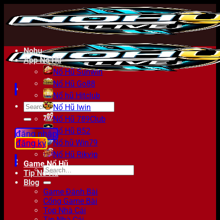
Bỏ
qua
nội
dung
Nohu
App Nổ Hũ
Nổ Hũ Sunwin
Nổ Hũ Go88
Nổ hũ Hitclub
Nổ Hũ Iwin
Nổ Hũ 789Club
Nổ Hũ B52
đăng nhập
Nổ hũ Win79
đăng ký
Nổ Hũ Rikvip
Game Nổ Hũ
Tip Nổ Hũ
Blog
Game Đánh Bài
Cổng Game Bài
Top Nhà Cái
Tip Nhà Cái