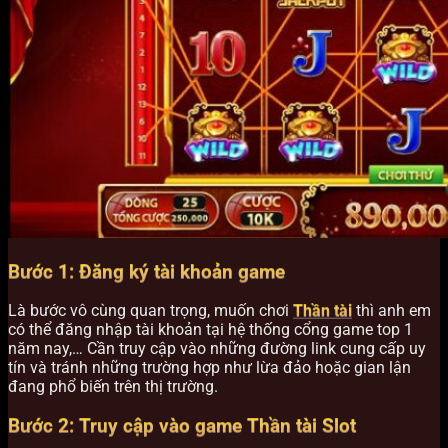
Bước 1: Đăng ký tài khoản game
Là bước vô cùng quan trọng, muốn chơi
Thần tài
thì anh em
có thể đăng nhập tài khoản tại hệ thống cổng game top 1
năm nay,… Cần truy cập vào những đường link cung cấp uy
tín và tránh những trường hợp như lừa đảo hoặc gian lận
đang phổ biến trên thị trường.
Bước 2: Truy cập vào game Thần tài Slot