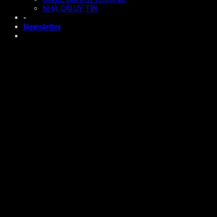
NHÀ CÁI UY TÍN
-
Newsletter