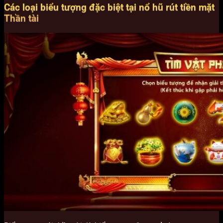
Các loại biểu tượng đặc biệt tại
nổ hũ rút tiền mặt
Thần tài