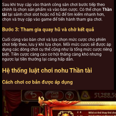
Sau khi truy cập vào thành công sân chơi bước tiếp theo
chính là chọn sản phẩm và vào bàn cược. Có thể chọn
Thần
tài
tại sảnh chơi slot hoặc nổ hũ để tìm kiếm nhanh hơn,
chọn và truy cập vào game để tiến hành tham gia chơi.
Bước 3: Tham gia quay hũ và chờ kết quả
Cuối cùng vào bàn chơi và lựa chọn mức cược cho phiên
chơi tiếp theo, lưu ý khi lựa chọn. Mỗi mức cược sẽ được áp
dụng các dòng chơi cụ thể cũng như là tổng mức cược riêng
biệt. Tiền cược càng cao cơ hội thắng càng khó nhưng
ngược lại tiền thưởng lại càng hấp dẫn.
Hệ thống luật chơi nohu Thần tài
Cách chơi cơ bản được áp dụng