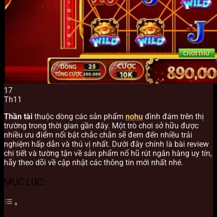
17
Th11
Thần tài
thuộc dòng các sản phẩm
nohu
đình đám trên thị
trường trong thời gian gần đây. Một trò chơi sở hữu được
nhiều ưu điểm nổi bật chắc chắn sẽ đem đến nhiều trải
nghiệm hấp dẫn và thú vị nhất. Dưới đây chính là bài review
chi tiết và tường tận về sản phẩm
nổ hũ rút ngân hàng uy tín
,
hãy theo dõi về cập nhật các thông tin mới nhất nhé.
MỤC LỤC: