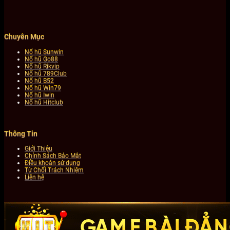
Chuyên Mục
Nổ hũ Sunwin
Nổ hũ Go88
Nổ hũ Rikvip
Nổ hũ 789Club
Nổ hũ B52
Nổ hũ Win79
Nổ hũ Iwin
Nổ hũ Hitclub
Thông Tin
Giới Thiệu
Chính Sách Bảo Mật
Điều khoản sử dụng
Từ Chối Trách Nhiệm
Liên hệ