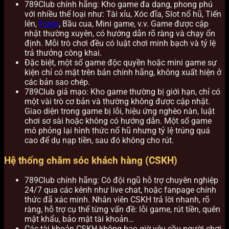
789Club chính hãng: Kho game đa dạng, phong phú
với nhiều thể loại như: Tài xỉu, Xóc đĩa, Slot nổ hũ, Tiến
lên,
Poker
, Bầu cua, Mini game, v.v. Game được cập
nhật thường xuyên, có hướng dẫn rõ ràng và chạy ổn
định. Mỗi trò chơi đều có luật chơi minh bạch và tỷ lệ
trả thưởng công khai.
Đặc biệt, một số game độc quyền hoặc mini game sự
kiện chỉ có mặt trên bản chính hãng, không xuất hiện ở
các bản sao chép.
789Club giả mạo: Kho game thường bị giới hạn, chỉ có
một vài trò cơ bản và thường không được cập nhật.
Giao diện trong game bị lỗi, hiệu ứng nghèo nàn, luật
chơi sơ sài hoặc không có hướng dẫn. Một số game
mô phỏng lại hình thức nổ hũ nhưng tỷ lệ trúng quá
cao để dụ nạp tiền, sau đó không cho rút.
Hệ thống chăm sóc khách hàng (CSKH)
789Club chính hãng: Có đội ngũ hỗ trợ chuyên nghiệp
24/7 qua các kênh như live chat, hoặc fanpage chính
thức đã xác minh. Nhân viên CSKH trả lời nhanh, rõ
ràng, hỗ trợ cụ thể từng vấn đề: lỗi game, rút tiền, quên
mật khẩu, bảo mật tài khoản…
Các tài khoản CSKH không bao giờ yêu cầu người chơi