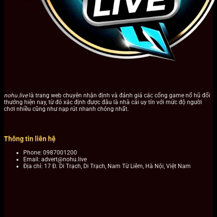
nohu.live
là trang web chuyên nhận định và đánh giá các cổng game nổ hũ đổi
thưởng hiện nay, từ đó xác định được đâu là nhà cái uy tín với mức độ người
chơi nhiều cũng như nạp rút nhanh chóng nhất.
Thông tin liên hệ
Phone: 0987001200
Email:
advert@nohu.live
Địa chỉ:
17 Đ. Di Trạch, Di Trạch, Nam Từ Liêm, Hà Nội, Việt Nam