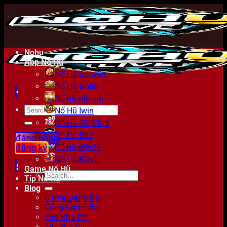
Bỏ
qua
nội
dung
Nohu
App Nổ Hũ
Nổ Hũ Sunwin
Nổ Hũ Go88
Nổ hũ Hitclub
Nổ Hũ Iwin
Nổ Hũ 789Club
Nổ Hũ B52
đăng nhập
Nổ hũ Win79
đăng ký
Nổ Hũ Rikvip
Game Nổ Hũ
Tip Nổ Hũ
Blog
Game Đánh Bài
Cổng Game Bài
Top Nhà Cái
Tip Nhà Cái