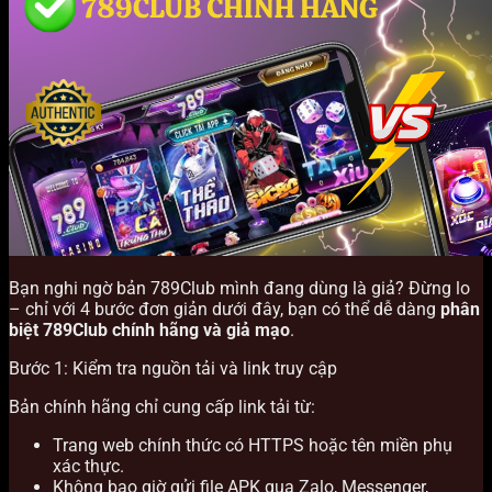
Bạn nghi ngờ bản 789Club mình đang dùng là giả? Đừng lo
– chỉ với 4 bước đơn giản dưới đây, bạn có thể dễ dàng
phân
biệt 789Club chính hãng và giả mạo
.
Bước 1: Kiểm tra nguồn tải và link truy cập
Bản chính hãng chỉ cung cấp link tải từ:
Trang web chính thức có HTTPS hoặc tên miền phụ
xác thực.
Không bao giờ gửi file APK qua Zalo, Messenger,