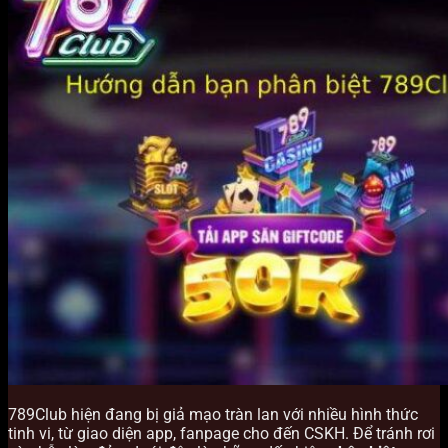
789Club hiện đang bị giả mạo tràn lan với nhiều hình thức
tinh vi, từ giao diện app, fanpage cho đến CSKH. Để tránh rơi