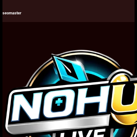
seomaster