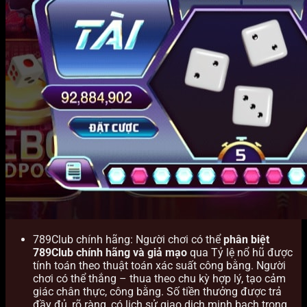
789Club chính hãng: Người chơi có thể
phân biệt
789Club chính hãng và giả mạo
qua Tỷ lệ nổ hũ được
tính toán theo thuật toán xác suất công bằng. Người
chơi có thể thắng – thua theo chu kỳ hợp lý, tạo cảm
giác chân thực, công bằng. Số tiền thưởng được trả
đầy đủ, rõ ràng, có lịch sử giao dịch minh bạch trong