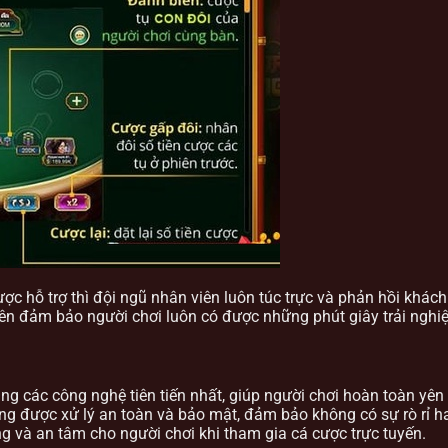
c hỗ trợ thì đội ngũ nhân viên luôn túc trực và phản hồi khách
 nên đảm bảo người chơi luôn có được những phút giây trải ngh
g các công nghệ tiên tiến nhất, giúp người chơi hoàn toàn yên 
cũng được xử lý an toàn và bảo mật, đảm bảo không có sự rò rỉ 
g và an tâm cho người chơi khi tham gia cá cược trực tuyến.