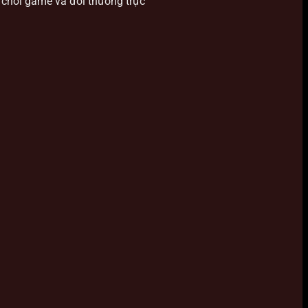
hể chơi game và đổi thưởng trực