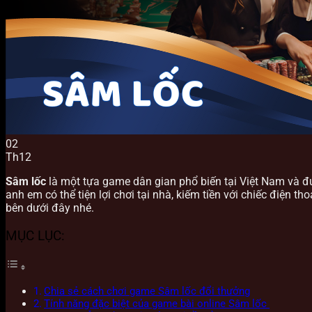
02
Th12
Sâm lốc
là một tựa game dân gian phổ biến tại Việt Nam và đư
anh em có thể tiện lợi chơi tại nhà, kiếm tiền với chiếc điện th
bên dưới đây nhé.
MỤC LỤC:
Chia sẻ cách chơi game Sâm lốc đổi thưởng
Tính năng đặc biệt của game bài online Sâm lốc