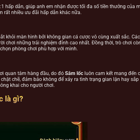
1 hấp dẫn, giúp anh em nhận được tối đa số tiền thưởng của mì
ận rất nhiều ưu đãi hấp dẫn khác nữa.
t khỏi màn hình bởi không gian cá cược vô cùng xuất sắc. Các 
ời chơi những trải nghiệm đỉnh cao nhất. Đồng thời, trò chơi 
 chọn phòng chơi phù hợp với mình.
chơi quan tâm hàng đầu, do đó
Sâm lốc
luôn cam kết mang đến c
hặt chẽ, đảm bảo không để xảy ra tình trạng gian lận hay sắp đ
 công khai cho người chơi.
 là gì?