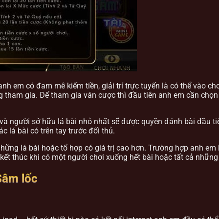
nh em có đam mê kiếm tiền, giải trí trực tuyến là có thể vào c
ùng tham gia. Để tham gia ván cược thì đầu tiên anh em cần ch
 và người sở hữu lá bài nhỏ nhất sẽ được quyền đánh bài đầu tiê
 lá bài có trên tay trước đối thủ.
hững lá bài hoặc tổ hợp có giá trị cao hơn. Trường hợp anh em
 kết thúc khi có một người chơi xuống hết bài hoặc tất cả nhữn
 Sâm lốc