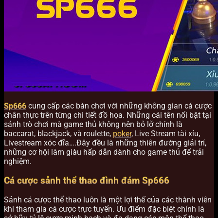
Sp666
cung cấp các bàn chơi với những không gian cá cược
chân thực trên từng chi tiết đồ họa. Những cái tên nổi bật tại
sảnh trò chơi mà game thủ không nên bỏ lỡ chính là
baccarat, blackjack, và roulette,
poker
, Live Stream tài xỉu,
Livestream xóc đĩa….Đây đều là những thiên đường giải trí,
những cơ hội làm giàu hấp dẫn dành cho game thủ để trải
nghiệm.
Cá cược sảnh thể thao đình đám Sp666
Sảnh cá cược thể thao luôn là một lợi thế của các thành viên
khi tham gia cá cược trực tuyến. Ưu điểm đặc biệt chính là