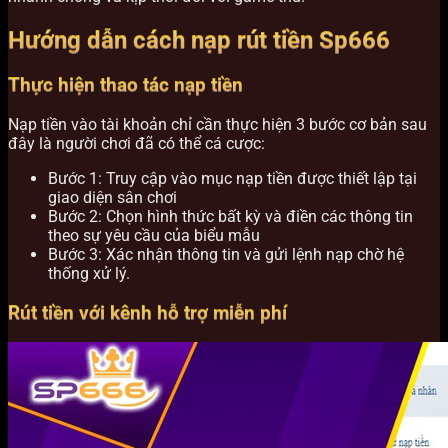
Hướng dẫn cách nạp rút tiền Sp666
Thực hiện thao tác nạp tiền
Nạp tiền vào tài khoản chỉ cần thực hiện 3 bước cơ bản sau
đây là người chơi đã có thể cá cược:
Bước 1: Truy cập vào mục nạp tiền được thiết lập tại
giao diện sân chơi
Bước 2: Chọn hình thức bất kỳ và điền các thông tin
theo sự yêu cầu của biểu mẫu
Bước 3: Xác nhận thông tin và gửi lệnh nạp chờ hệ
thống xử lý.
Rút tiền với kênh hỗ trợ miễn phí