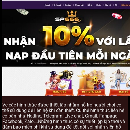
Về các hình thức được thiết lập nhằm hỗ trợ người chơi có
thể sử dụng để liên hệ khi cần thiết. Cụ thể hình thức liên hệ
cơ bản như Hotline, Telegram, Live chat, Gmail, Fanpage
Facebook, Zalo….Những hình thức có sự thiết lập kịp thời và
đảm bảo miễn phí khi sử dụng để kết nối với nhân viên hỗ