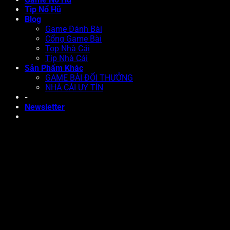
Tip Nổ Hũ
Blog
Game Đánh Bài
Cổng Game Bài
Top Nhà Cái
Tip Nhà Cái
Sản Phẩm Khác
GAME BÀI ĐỔI THƯỞNG
NHÀ CÁI UY TÍN
-
Newsletter