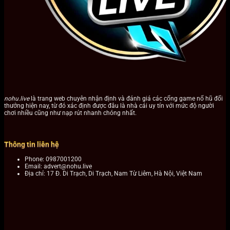
nohu.live
là trang web chuyên nhận định và đánh giá các cổng game nổ hũ đổi
thưởng hiện nay, từ đó xác định được đâu là nhà cái uy tín với mức độ người
chơi nhiều cũng như nạp rút nhanh chóng nhất.
Thông tin liên hệ
Phone: 0987001200
Email:
advert@nohu.live
Địa chỉ:
17 Đ. Di Trạch, Di Trạch, Nam Từ Liêm, Hà Nội, Việt Nam