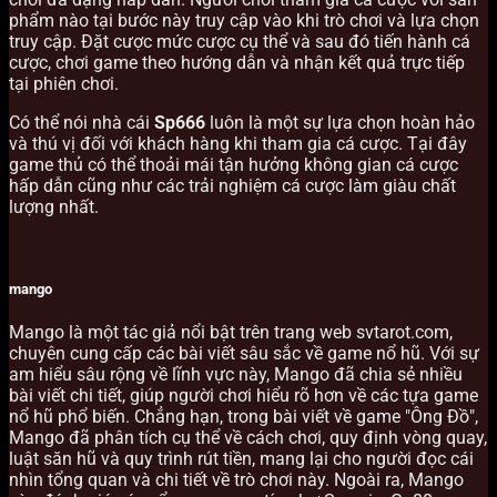
phẩm nào tại bước này truy cập vào khi trò chơi và lựa chọn
truy cập. Đặt cược mức cược cụ thể và sau đó tiến hành cá
cược, chơi game theo hướng dẫn và nhận kết quả trực tiếp
tại phiên chơi.
Có thể nói nhà cái
Sp666
luôn là một sự lựa chọn hoàn hảo
và thú vị đối với khách hàng khi tham gia cá cược. Tại đây
game thủ có thể thoải mái tận hưởng không gian cá cược
hấp dẫn cũng như các trải nghiệm cá cược làm giàu chất
lượng nhất.
mango
Mango là một tác giả nổi bật trên trang web svtarot.com,
chuyên cung cấp các bài viết sâu sắc về game nổ hũ. Với sự
am hiểu sâu rộng về lĩnh vực này, Mango đã chia sẻ nhiều
bài viết chi tiết, giúp người chơi hiểu rõ hơn về các tựa game
nổ hũ phổ biến. Chẳng hạn, trong bài viết về game "Ông Đồ",
Mango đã phân tích cụ thể về cách chơi, quy định vòng quay,
luật săn hũ và quy trình rút tiền, mang lại cho người đọc cái
nhìn tổng quan và chi tiết về trò chơi này. Ngoài ra, Mango