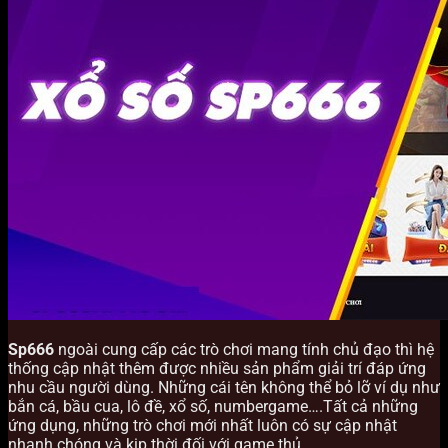
Sp666
ngoài cung cấp các trò chơi mang tính chủ đạo thì hệ
thống cập nhật thêm được nhiều sản phẩm giải trí đáp ứng
nhu cầu người dùng. Những cái tên không thể bỏ lỡ ví dụ như
bắn cá, bầu cua, lô đề, xổ số, numbergame….Tất cả những
ứng dụng, những trò chơi mới nhất luôn có sự cập nhật
nhanh chóng và kịp thời đối với game thủ.