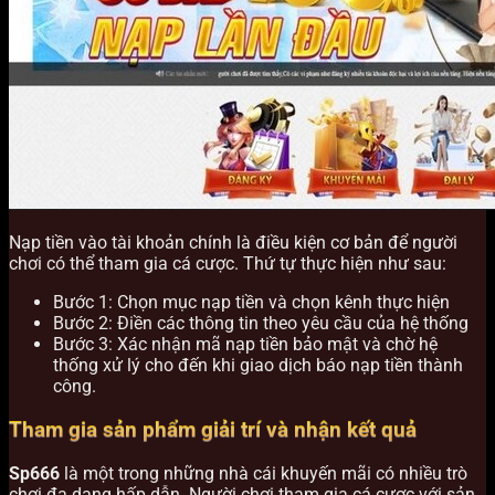
Nạp tiền vào tài khoản chính là điều kiện cơ bản để người
chơi có thể tham gia cá cược. Thứ tự thực hiện như sau:
Bước 1: Chọn mục nạp tiền và chọn kênh thực hiện
Bước 2: Điền các thông tin theo yêu cầu của hệ thống
Bước 3: Xác nhận mã nạp tiền bảo mật và chờ hệ
thống xử lý cho đến khi giao dịch báo nạp tiền thành
công.
Tham gia sản phẩm giải trí và nhận kết quả
Sp666
là một trong những nhà cái khuyến mãi có nhiều trò
chơi đa dạng hấp dẫn. Người chơi tham gia cá cược với sản