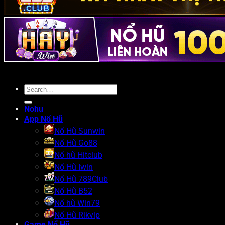
Nohu
App Nổ Hũ
Nổ Hũ Sunwin
Nổ Hũ Go88
Nổ hũ Hitclub
Nổ Hũ Iwin
Nổ Hũ 789Club
Nổ Hũ B52
Nổ hũ Win79
Nổ Hũ Rikvip
Game Nổ Hũ