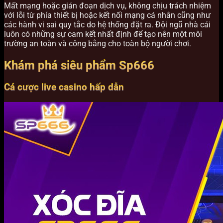
Mất mạng hoặc gián đoạn dịch vụ, không chịu trách nhiệm
với lỗi từ phía thiết bị hoặc kết nối mạng cá nhân cũng như
các hành vi sai quy tắc do hệ thống đặt ra. Đội ngũ nhà cái
luôn có những sự cam kết nhất định để tạo nên một môi
trường an toàn và công bằng cho toàn bộ người chơi.
Khám phá siêu phẩm Sp666
Cá cược live casino hấp dẫn