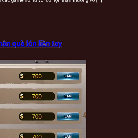
à các game nổ hũ với cơ hội nhận thưởng vô […]
ận quà lớn liền tay