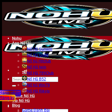
Bỏ
qua
nội
dung
Nohu
App Nổ Hũ
Nổ Hũ Sunwin
Nổ Hũ Go88
Nổ hũ Hitclub
Nổ Hũ Iwin
Nổ Hũ 789Club
Nổ Hũ B52
Nổ hũ Win79
Nổ Hũ Rikvip
đăng nhập
Game Nổ Hũ
đăng ký
Tip Nổ Hũ
Blog
Game Đánh Bài