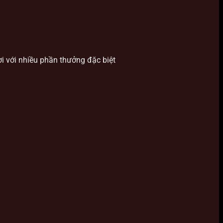
i với nhiều phần thưởng đặc biệt