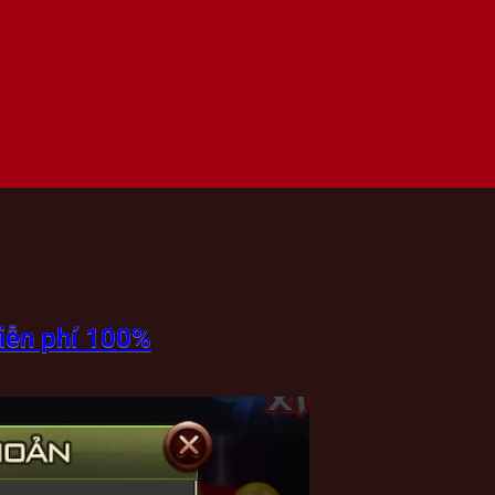
iễn phí 100%