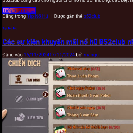
B52club cung cấp cho người chơi nổ hũ đổi thưởng, đặc biệt l
Tiếp tục đọc
→
Đăng trong
Tip Nổ Hũ
|
Được gắn thẻ
b52club
Tip Nổ Hũ
Các sự kiện khuyến mãi nổ hũ B52club nh
Đăng vào
16/11/2024
17/11/2024
bởi
mango