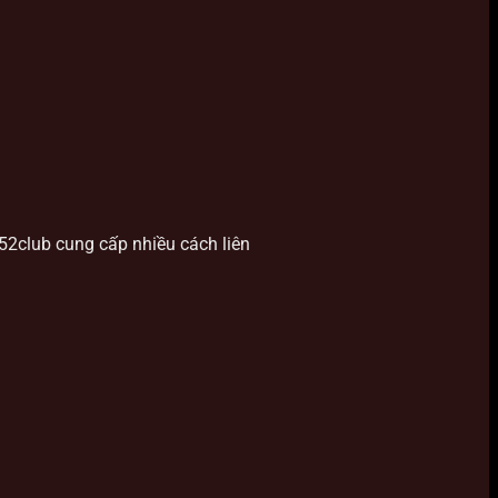
B52club cung cấp nhiều cách liên