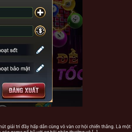
hút giải trí đầy hấp dẫn cùng vô vàn cơ hội chiến thắng. Là m