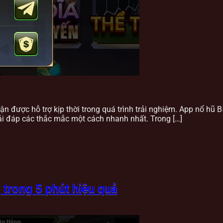
n được hỗ trợ kịp thời trong quá trình trải nghiệm. App nổ hũ 
iải đáp các thắc mắc một cách nhanh nhất. Trong […]
 trong 5 phút hiệu quả