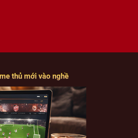
ame thủ mới vào nghề