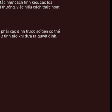
ắc như cách tính kèo, các loại
i thưởng, việc hiểu cách thức hoạt
phải xác định trước số tiền có thể
 tỉnh táo khi đưa ra quyết định.