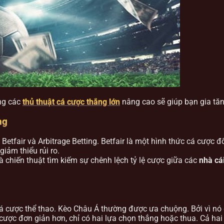
ụng các
thủ thuật cá cược thắng lớn
nâng cao sẽ giúp bạn gia tăn
ng
etfair và Arbitrage Betting. Betfair là một hình thức cá cược đ
giảm thiểu rủi ro.
là chiến thuật tìm kiếm sự chênh lệch tỷ lệ cược giữa các
nhà cá
 cược thể thao. Kèo Châu Á thường được ưa chuộng. Bởi vì nó g
 cược đơn giản hơn, chỉ có hai lựa chọn thắng hoặc thua. Cả ha