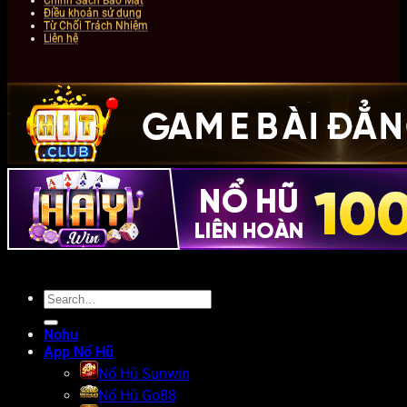
Chính Sách Bảo Mật
Điều khoản sử dụng
Từ Chối Trách Nhiệm
Liên hệ
Nohu
App Nổ Hũ
Nổ Hũ Sunwin
Nổ Hũ Go88