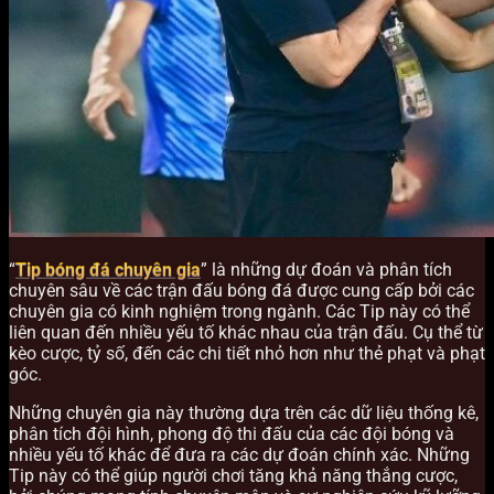
“
Tip bóng đá chuyên gia
” là những dự đoán và phân tích
chuyên sâu về các trận đấu bóng đá được cung cấp bởi các
chuyên gia có kinh nghiệm trong ngành. Các Tip này có thể
liên quan đến nhiều yếu tố khác nhau của trận đấu. Cụ thể từ
kèo cược, tỷ số, đến các chi tiết nhỏ hơn như thẻ phạt và phạt
góc.
Những chuyên gia này thường dựa trên các dữ liệu thống kê,
phân tích đội hình, phong độ thi đấu của các đội bóng và
nhiều yếu tố khác để đưa ra các dự đoán chính xác. Những
Tip này có thể giúp người chơi tăng khả năng thắng cược,