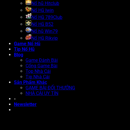
Nổ hũ Hitclub
Nổ Hũ Iwin
Nổ Hũ 789Club
Nổ Hũ B52
Nổ hũ Win79
Nổ Hũ Rikvip
Game Nổ Hũ
Tip Nổ Hũ
Blog
Game Đánh Bài
Cổng Game Bài
Top Nhà Cái
Tip Nhà Cái
Sản Phẩm Khác
GAME BÀI ĐỔI THƯỞNG
NHÀ CÁI UY TÍN
-
Newsletter