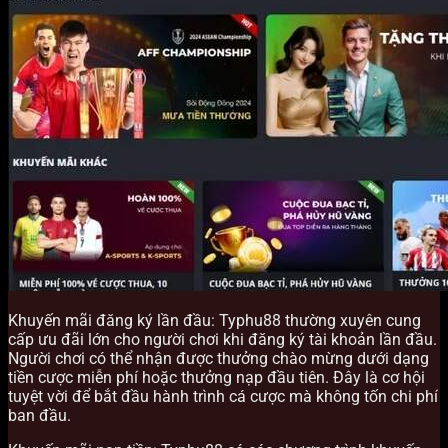
Khuyến mãi đăng ký lần đầu: Typhu88 thường xuyên cung
cấp ưu đãi lớn cho người chơi khi đăng ký tài khoản lần đầu.
Người chơi có thể nhận được thưởng chào mừng dưới dạng
tiền cược miễn phí hoặc thưởng nạp đầu tiên. Đây là cơ hội
tuyệt vời để bắt đầu hành trình cá cược mà không tốn chi phí
ban đầu.