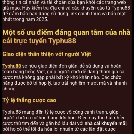
thông tin cá nhân và tài khoản của bạn khỏi các trang web
giả mạo. Hãy kiểm tra địa chỉ và các khuyến cáo từ Typhu88
để đảm bảo bạn đang sử dụng link chính thức và bảo mật
nhất trong năm 2025.
Một số ưu điểm đáng quan tâm của nhà
cái trực tuyến Typhu88
Giao diện thân thiện với người Việt
Typhu88
sở hữu giao diện đơn giản, dễ sử dụng và hoàn
toàn bằng tiếng Việt, giúp người chơi dễ dàng tham gia cá
cược mà không gặp phải bất kỳ khó khăn nào. Các chức
năng được bố trí hợp lý, tạo trải nghiệm mượt mà và nhanh
chóng.
Tỷ lệ thắng cược cao
Typhu88 mang đến tỷ lệ cược vô cùng cạnh tranh, giúp
người chơi có cơ hội thắng lớn hơn. Điều này thu hút nhiều
cược thủ tìm đến và gắn bó lâu dài với
nhà cái khuyến mãi
,
bởi họ có thể tối đa hóa lợi nhuận từ các lần đặt cược.