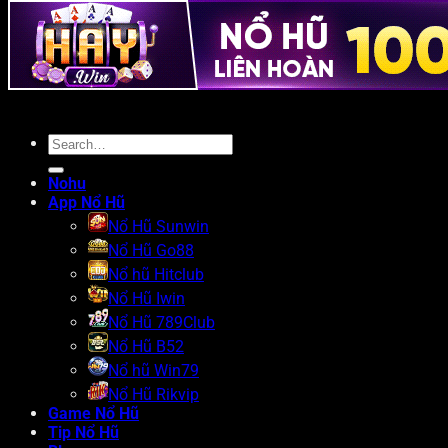
Nohu
App Nổ Hũ
Nổ Hũ Sunwin
Nổ Hũ Go88
Nổ hũ Hitclub
Nổ Hũ Iwin
Nổ Hũ 789Club
Nổ Hũ B52
Nổ hũ Win79
Nổ Hũ Rikvip
Game Nổ Hũ
Tip Nổ Hũ