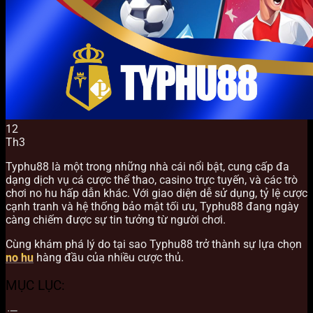
12
Th3
Typhu88 là một trong những nhà cái nổi bật, cung cấp đa
dạng dịch vụ cá cược thể thao, casino trực tuyến, và các trò
chơi no hu hấp dẫn khác. Với giao diện dễ sử dụng, tỷ lệ cược
cạnh tranh và hệ thống bảo mật tối ưu, Typhu88 đang ngày
càng chiếm được sự tin tưởng từ người chơi.
Cùng khám phá lý do tại sao Typhu88 trở thành sự lựa chọn
no hu
hàng đầu của nhiều cược thủ.
MỤC LỤC: