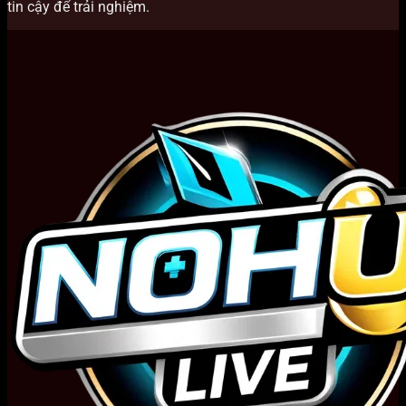
tin cậy để trải nghiệm.