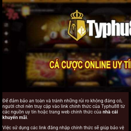
Để đảm bảo an toàn và tránh những rủi ro không đáng có,
người chơi nên truy cập vào link chính thức của Typhu88 từ
các nguồn uy tín hoặc trang web chính thức của
nhà cái
khuyến mãi
.
Việc sử dụng các link đăng nhập chính thức sẽ giúp bảo vệ