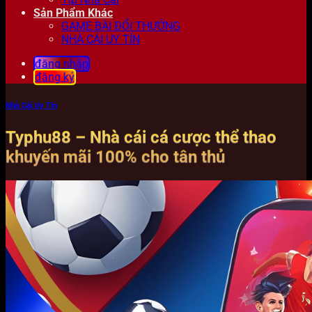
Sản Phẩm Khác
GAME BÀI ĐỔI THƯỞNG
NHÀ CÁI UY TÍN
đăng nhập
đăng ký
Nhà Cái Uy Tín
Typhu88 – Nhà cái cá cược thể thao
khuyến mãi 100% cho tân thủ