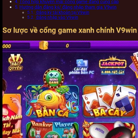
Tổng hợp khuyến mãi cổng game đang cung cấp
Hướng dẫn đăng ký/ đăng nhập tham gia V9win
Đăng ký tài khoản tại V9win
Đăng nhập vào V9win
Sơ lược về cổng game xanh chính V9win