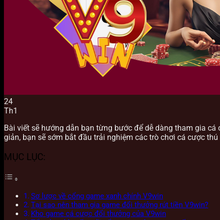
24
Th1
Bài viết sẽ hướng dẫn bạn từng bước để dễ dàng tham gia cá 
giản, bạn sẽ sớm bắt đầu trải nghiệm các trò chơi cá cược th
MỤC LỤC:
Sơ lược về cổng game xanh chính V9win
Tại sao nên tham gia game đổi thưởng rút tiền V9win?
Kho game cá cược đổi thưởng của V9win