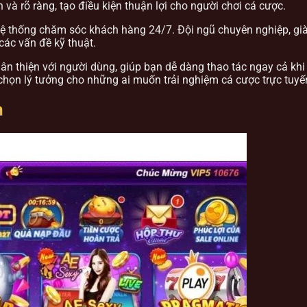
và rõ ràng, tạo điều kiện thuận lợi cho người chơi cá cược.
 hệ thống chăm sóc khách hàng 24/7. Đội ngũ chuyên nghiệp, gi
các vấn đề kỹ thuật.
hân thiện với người dùng, giúp bạn dễ dàng thao tác ngay cả kh
 chọn lý tưởng cho những ai muốn trải nghiệm cá cược trực tuyế
n