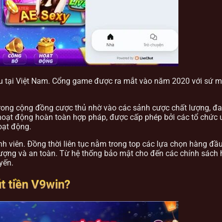
u tại Việt Nam. Cổng game được ra mắt vào năm 2020 với sứ m
rong cộng đồng cược thủ nhờ vào các sảnh cược chất lượng, 
oạt động hoàn toàn hợp pháp, được cấp phép bởi các tổ chức 
oạt động.
ành viên. Đồng thời liên tục nằm trong top các lựa chọn hàng đ
ượng và an toàn. Từ hệ thống bảo mật cho đến các chính sách hỗ
yến.
t tiền V9win?