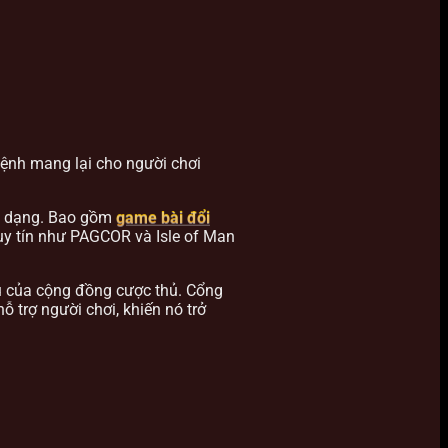
ệnh mang lại cho người chơi
đa dạng. Bao gồm
game bài đổi
uy tín như PAGCOR và Isle of Man
ầu của cộng đồng cược thủ. Cổng
 trợ người chơi, khiến nó trở