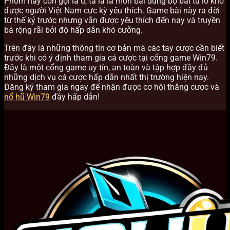
Phỏm hay còn gọi là ù, tá lả là môn bài dùng bộ bài tú lơ khơ
được người Việt Nam cực kỳ yêu thích. Game bài này ra đời
từ thế kỷ trước nhưng vẫn được yêu thích đến nay và truyền
bá rộng rãi bởi độ hấp dẫn khó cưỡng.
Trên đây là những thông tin cơ bản mà các tay cược cần biết
trước khi có ý định tham gia cá cược tại cổng game Win79.
Đây là một cổng game uy tín, an toàn và tập hợp đầy đủ
những dịch vụ cá cược hấp dẫn nhất thị trường hiện nay.
Đăng ký tham gia ngay để nhận được cơ hội thắng cược và
nổ hũ Win79
đầy hấp dẫn!