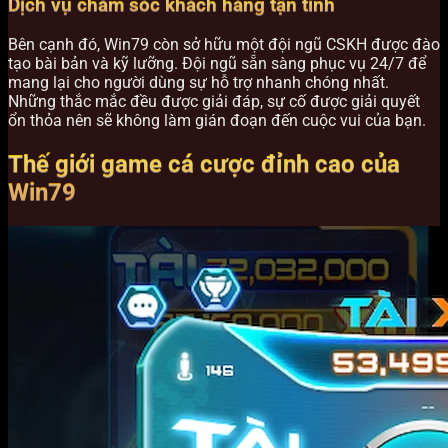
Dịch vụ chăm sóc khách hàng tận tình
Bên cạnh đó, Win79 còn sở hữu một đội ngũ CSKH được đào
tạo bài bản và kỹ lưỡng. Đội ngũ sẵn sàng phục vụ 24/7 để
mang lại cho người dùng sự hỗ trợ nhanh chóng nhất.
Những thắc mắc đều được giải đáp, sự cố được giải quyết
ổn thỏa nên sẽ không làm gián đoạn đến cuộc vui của bạn.
Thế giới game cá cược đỉnh cao của
Win79