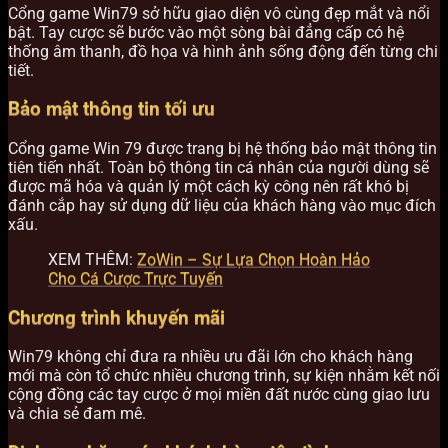
Cổng game Win79 sở hữu giao diện vô cùng đẹp mắt và nổi
bật. Tay cược sẽ bước vào một sòng bài đẳng cấp có hệ
thống âm thanh, đồ họa và hình ảnh sống động đến từng chi
tiết.
Bảo mật thông tin tối ưu
Cổng game Win 79 được trang bị hệ thống bảo mật thông tin
tiên tiến nhất. Toàn bộ thông tin cá nhân của người dùng sẽ
được mã hóa và quản lý một cách kỳ công nên rất khó bị
đánh cắp hay sử dụng dữ liệu của khách hàng vào mục đích
xấu.
XEM THÊM:
ZoWin – Sự Lựa Chọn Hoàn Hảo
Cho Cá Cược Trực Tuyến
Chương trình khuyến mãi
Win79 không chỉ đưa ra nhiều ưu đãi lớn cho khách hàng
mới mà còn tổ chức nhiều chương trình, sự kiện nhằm kết nối
cộng đồng các tay cược ở mọi miền đất nước cùng giao lưu
và chia sẻ đam mê.