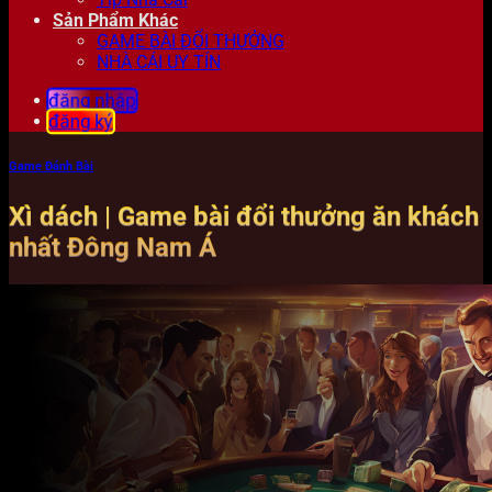
Sản Phẩm Khác
GAME BÀI ĐỔI THƯỞNG
NHÀ CÁI UY TÍN
đăng nhập
đăng ký
Game Đánh Bài
Xì dách | Game bài đổi thưởng ăn khách
nhất Đông Nam Á