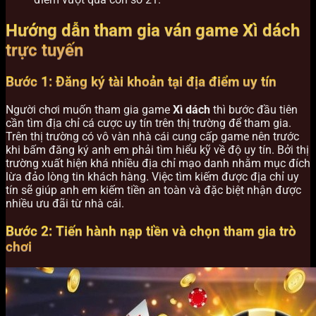
Hướng dẫn tham gia ván game Xì dách
trực tuyến
Bước 1: Đăng ký tài khoản tại địa điểm uy tín
Người chơi muốn tham gia game
Xì dách
thì bước đầu tiên
cần tìm địa chỉ cá cược uy tín trên thị trường để tham gia.
Trên thị trường có vô vàn nhà cái cung cấp game nên trước
khi bấm đăng ký anh em phải tìm hiểu kỹ về độ uy tín. Bởi thị
trường xuất hiện khá nhiều địa chỉ mạo danh nhằm mục đích
lừa đảo lòng tin khách hàng. Việc tìm kiếm được địa chỉ uy
tín sẽ giúp anh em kiếm tiền an toàn và đặc biệt nhận được
nhiều ưu đãi từ nhà cái.
Bước 2: Tiến hành nạp tiền và chọn tham gia trò
chơi