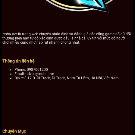
nohu.live
là trang web chuyên nhận định và đánh giá các cổng game nổ hũ đổi
thưởng hiện nay, từ đó xác định được đâu là nhà cái uy tín với mức độ người
chơi nhiều cũng như nạp rút nhanh chóng nhất.
Thông tin liên hệ
Phone: 0987001200
Email:
advert@nohu.live
Địa chỉ:
17 Đ. Di Trạch, Di Trạch, Nam Từ Liêm, Hà Nội, Việt Nam
Chuyên Mục