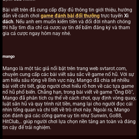
Bài viết trên đã cung cấp đầy đủ thông tin giới thiệu, hướng
dẫn về cách chơi
game đánh bài đổi thưởng
trực tuyến
Xì
dách
. Nếu anh em muốn kiếm tiền và đổi đời nhanh chóng
thì hãy tìm địa chỉ cá cược uy tín để bấm đăng ký và tham
gia cá cược ngay hôm nay nhé.
mango
Mango là một tác giả nổi bật trên trang web svtarot.com,
chuyên cung cấp các bài viết sâu sắc về game nổ hũ. Với sự
am hiểu sâu rộng về lĩnh vực này, Mango đã chia sẻ nhiều
bài viết chi tiết, giúp người chơi hiểu rõ hơn về các tựa game
nổ hũ phổ biến. Chẳng hạn, trong bài viết về game "Ông Đồ",
Mango đã phân tích cụ thể về cách chơi, quy định vòng quay,
luật săn hũ và quy trình rút tiền, mang lại cho người đọc cái
nhìn tổng quan và chi tiết về trò chơi này. Ngoài ra, Mango
còn đánh giá các cổng game uy tín như Sunwin, Go88,
HitClub,.. giúp người chơi lựa chọn nền tảng an toàn và đáng
tin cậy để trải nghiệm.