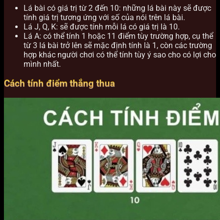
Lá bài có giá trị từ 2 đến 10: những lá bài này sẽ được
tính giá trị tương ứng với số của nói trên lá bài.
Lá J, Q, K: sẽ được tính mỗi lá có giá trị là 10.
Lá A: có thể tính 1 hoặc 11 điểm tùy trường hợp, cụ thể
từ 3 lá bài trở lên sẽ mặc định tính là 1, còn các trường
hợp khác người chơi có thể tính tùy ý sao cho có lợi cho
mình nhất.
Cách tính điểm thắng thua