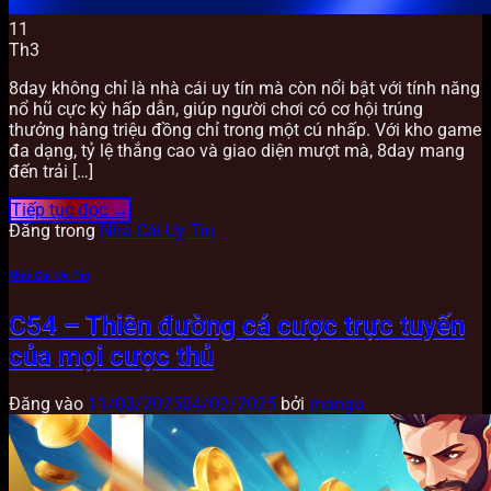
11
Th3
8day không chỉ là nhà cái uy tín mà còn nổi bật với tính năng
nổ hũ cực kỳ hấp dẫn, giúp người chơi có cơ hội trúng
thưởng hàng triệu đồng chỉ trong một cú nhấp. Với kho game
đa dạng, tỷ lệ thắng cao và giao diện mượt mà, 8day mang
đến trải […]
Tiếp tục đọc
→
Đăng trong
Nhà Cái Uy Tín
Nhà Cái Uy Tín
C54 – Thiên đường cá cược trực tuyến
của mọi cược thủ
Đăng vào
11/03/2025
04/02/2025
bởi
mango