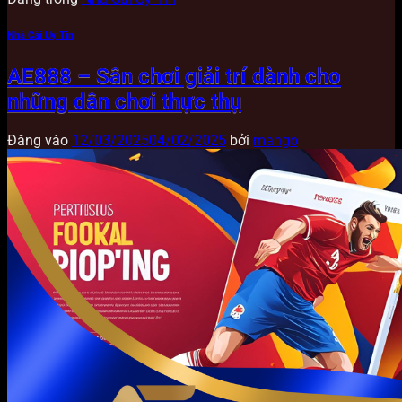
Nhà Cái Uy Tín
AE888 – Sân chơi giải trí dành cho
những dân chơi thực thụ
Đăng vào
12/03/2025
04/02/2025
bởi
mango