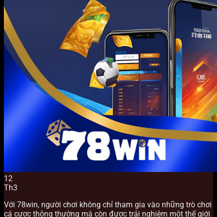
12
Th3
Với 78win, người chơi không chỉ tham gia vào những trò chơi
cá cược thông thường mà còn được trải nghiệm một thế giới