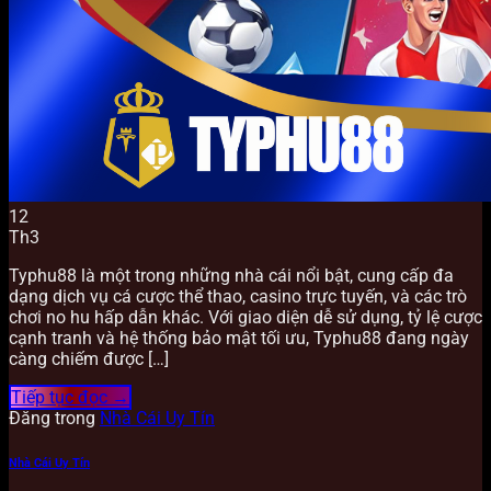
12
Th3
Typhu88 là một trong những nhà cái nổi bật, cung cấp đa
dạng dịch vụ cá cược thể thao, casino trực tuyến, và các trò
chơi no hu hấp dẫn khác. Với giao diện dễ sử dụng, tỷ lệ cược
cạnh tranh và hệ thống bảo mật tối ưu, Typhu88 đang ngày
càng chiếm được […]
Tiếp tục đọc
→
Đăng trong
Nhà Cái Uy Tín
Nhà Cái Uy Tín