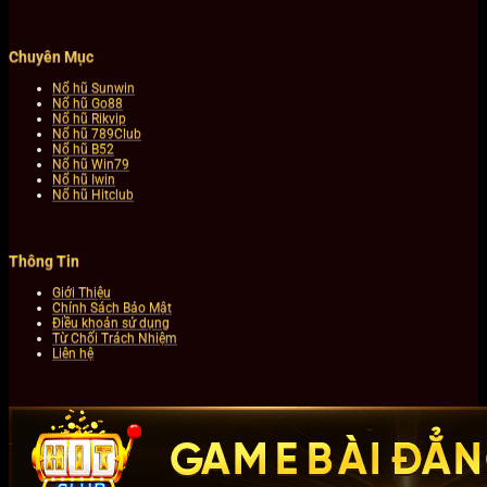
Chuyên Mục
Nổ hũ Sunwin
Nổ hũ Go88
Nổ hũ Rikvip
Nổ hũ 789Club
Nổ hũ B52
Nổ hũ Win79
Nổ hũ Iwin
Nổ hũ Hitclub
Thông Tin
Giới Thiệu
Chính Sách Bảo Mật
Điều khoản sử dụng
Từ Chối Trách Nhiệm
Liên hệ