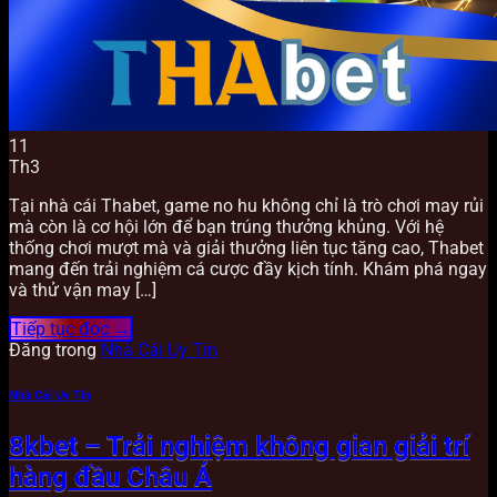
11
Th3
Tại nhà cái Thabet, game no hu không chỉ là trò chơi may rủi
mà còn là cơ hội lớn để bạn trúng thưởng khủng. Với hệ
thống chơi mượt mà và giải thưởng liên tục tăng cao, Thabet
mang đến trải nghiệm cá cược đầy kịch tính. Khám phá ngay
và thử vận may […]
Tiếp tục đọc
→
Đăng trong
Nhà Cái Uy Tín
Nhà Cái Uy Tín
8kbet – Trải nghiệm không gian giải trí
hàng đầu Châu Á